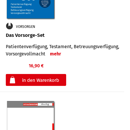
VORSORGEN
Das Vorsorge-Set
Patienten­ver­fügung, Testa­ment, Be­treuungs­verfü­gung,
Vor­sorge­voll­macht
mehr
16,90 €
€