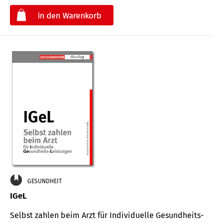
€
GESUNDHEIT
IGeL
Selbst zahlen beim Arzt für Indi­vidu­elle Gesund­heits-