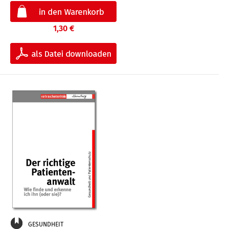
1,30 €
GESUNDHEIT