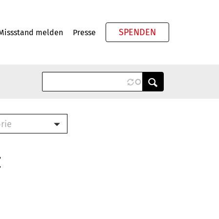
SPENDEN
Missstand melden
Presse
Meta
rie
ook (PDF)
terbrief (RTF)
z
roschüre (PDF)
cklisten (PDF)
schüre
ch