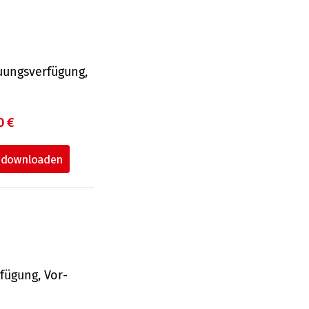
uungsverfügung,
0 €
fü­gung, Vor­