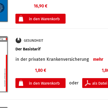
16,90 €
€
oder
GESUNDHEIT
Der Basistarif
in der privaten Kran­ken­ver­siche­rung
mehr
1,80 €
1,8
oder