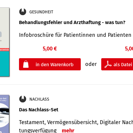
GESUNDHEIT
Behandlungsfehler und Arzthaftung - was tun?
Infobroschüre für Patientinnen und Patiente
5,00 €
5,0
oder
NACHLASS
Das Nachlass-Set
Testament, Vermögens­übersicht, Digitaler Nach­
tungs­ver­fügung
mehr