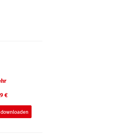
hr
99 €