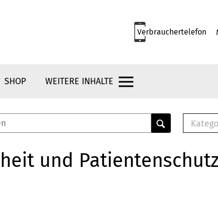
Verbrauchertelefon
SHOP
WEITERE INHALTE
Katego
E-B
Mus
heit und Patientenschut
E-B
Che
Bro
Bu