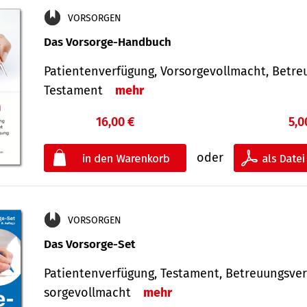
VORSORGEN
Das Vorsorge-Handbuch
Patientenverfügung, Vorsorgevollmacht, Betre
Testament
mehr
16,00 €
5,0
oder
VORSORGEN
Das Vorsorge-Set
Patienten­ver­fügung, Testa­ment, Be­treuungs­ver
sorge­voll­macht
mehr