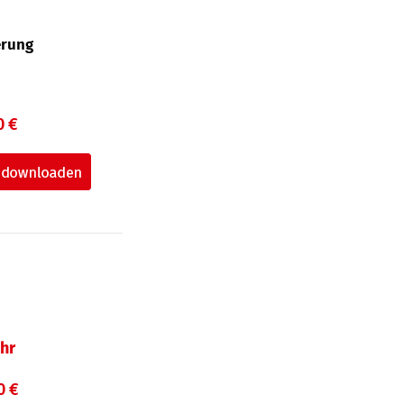
erung
0 €
hr
0 €