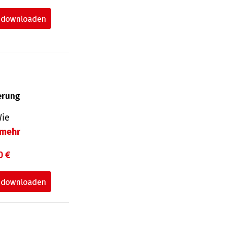
herung
Wie
mehr
0 €