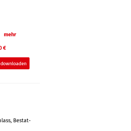
n
mehr
0 €
lass, Bestat­