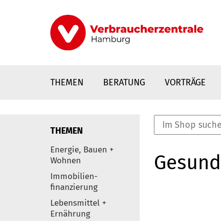
Direkt
zum
Inhalt
THEMEN
BERATUNG
VORTRÄGE
THEMEN
nstaltungen
Energie, Bauen +
Gesund
0
Wohnen
Elemente
Immobilien-
finanzierung
Lebensmittel +
Ernährung