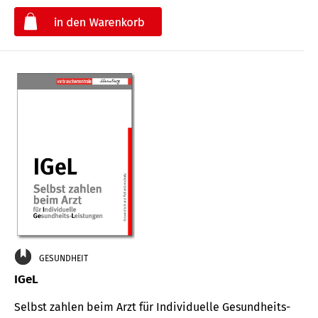
€
GESUNDHEIT
IGeL
Selbst zahlen beim Arzt für Indi­vidu­elle Gesund­heits-