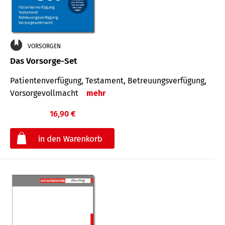
VORSORGEN
Das Vorsorge-Set
Patienten­ver­fügung, Testa­ment, Be­treuungs­verfü­gung,
Vor­sorge­voll­macht
mehr
16,90 €
€