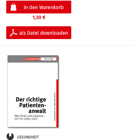
1,30 €
GESUNDHEIT