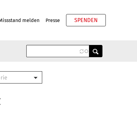
SPENDEN
Missstand melden
Presse
Meta
rie
ook (PDF)
terbrief (RTF)
z
roschüre (PDF)
cklisten (PDF)
schüre
ch