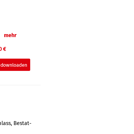
n
mehr
0 €
lass, Bestat­