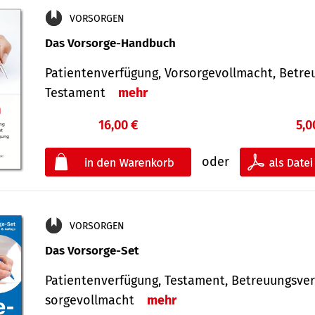
VORSORGEN
Das Vorsorge-Handbuch
Patientenverfügung, Vorsorgevollmacht, Betre
Testament
mehr
16,00 €
5,0
oder
VORSORGEN
Das Vorsorge-Set
Patienten­ver­fügung, Testa­ment, Be­treuungs­ver
sorge­voll­macht
mehr