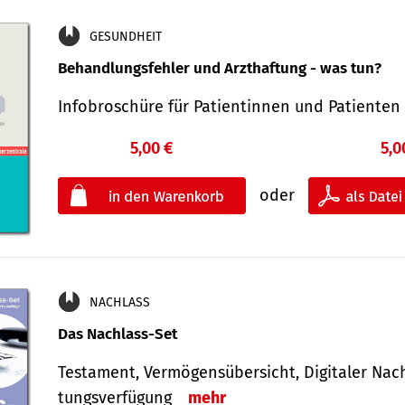
GESUNDHEIT
Behandlungsfehler und Arzthaftung - was tun?
Infobroschüre für Patientinnen und Patiente
5,00 €
5,0
oder
NACHLASS
Das Nachlass-Set
Testament, Vermögens­übersicht, Digitaler Nach­
tungs­ver­fügung
mehr