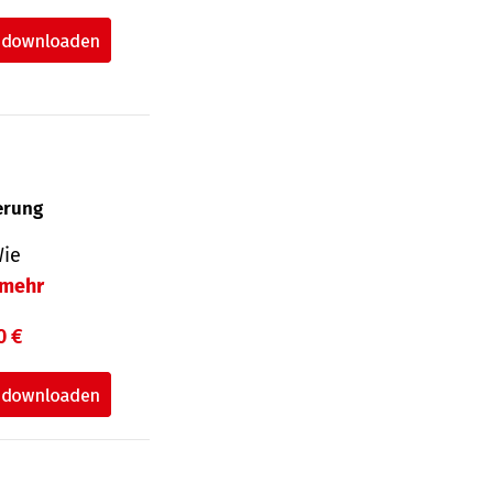
herung
Wie
mehr
0 €