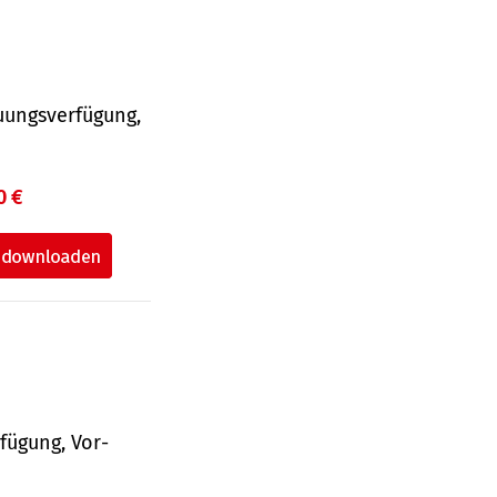
uungsverfügung,
0 €
fü­gung, Vor­