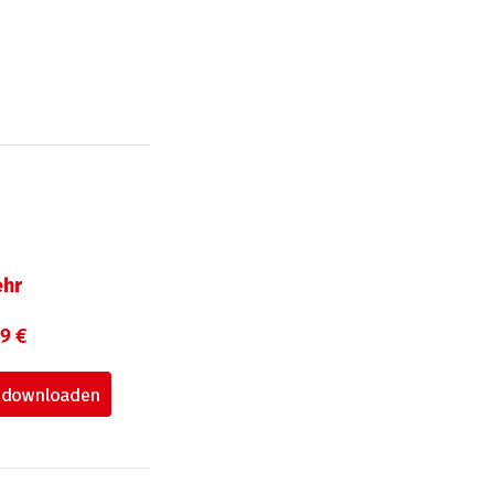
hr
99 €