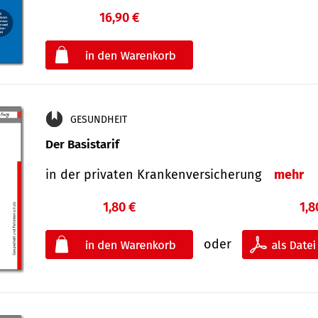
16,90 €
€
oder
GESUNDHEIT
Der Basistarif
in der privaten Kran­ken­ver­siche­rung
mehr
1,80 €
1,8
oder