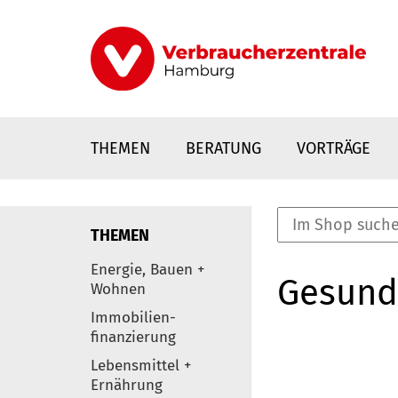
Direkt
zum
Inhalt
THEMEN
BERATUNG
VORTRÄGE
THEMEN
nstaltungen
Energie, Bauen +
Gesund
0
Wohnen
Elemente
Immobilien-
finanzierung
Lebensmittel +
Ernährung