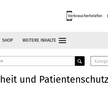
Verbrauchertelefon
SHOP
WEITERE INHALTE
Katego
E-B
Mus
heit und Patientenschut
E-B
Che
Bro
Bu