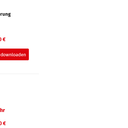
erung
0 €
hr
0 €