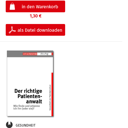
1,30 €
GESUNDHEIT