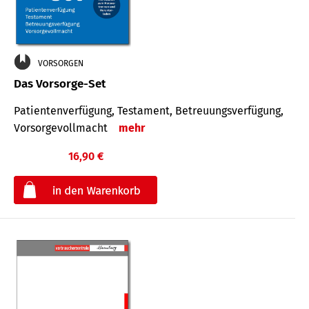
VORSORGEN
Das Vorsorge-Set
Patienten­ver­fügung, Testa­ment, Be­treuungs­verfü­gung,
Vor­sorge­voll­macht
mehr
16,90 €
€