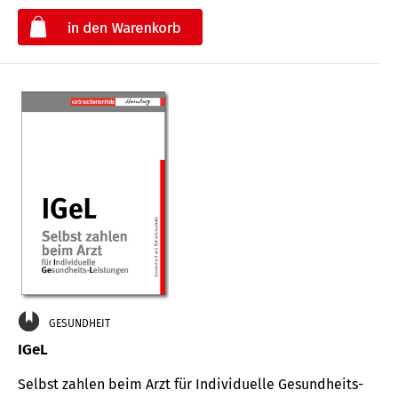
€
GESUNDHEIT
IGeL
Selbst zahlen beim Arzt für Indi­vidu­elle Gesund­heits-