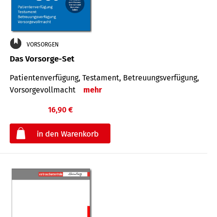
VORSORGEN
Das Vorsorge-Set
Patienten­ver­fügung, Testa­ment, Be­treuungs­verfü­gung,
Vor­sorge­voll­macht
mehr
16,90 €
€