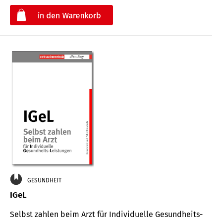
€
GESUNDHEIT
IGeL
Selbst zahlen beim Arzt für Indi­vidu­elle Gesund­heits-