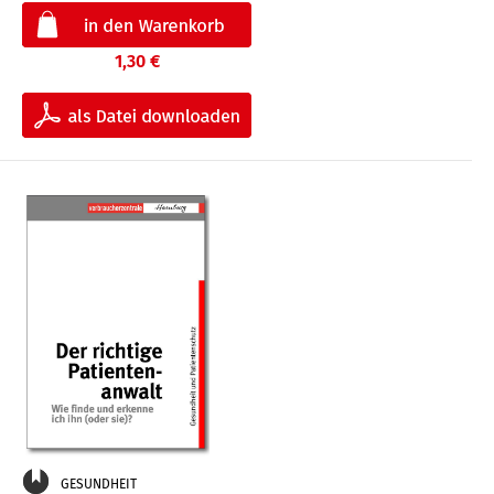
1,30 €
GESUNDHEIT