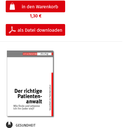
1,30 €
GESUNDHEIT