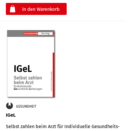
€
GESUNDHEIT
IGeL
Selbst zahlen beim Arzt für Indi­vidu­elle Gesund­heits-