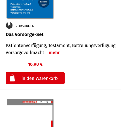
VORSORGEN
Das Vorsorge-Set
Patienten­ver­fügung, Testa­ment, Be­treuungs­verfü­gung,
Vor­sorge­voll­macht
mehr
16,90 €
€