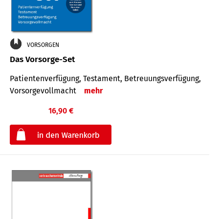
VORSORGEN
Das Vorsorge-Set
Patienten­ver­fügung, Testa­ment, Be­treuungs­verfü­gung,
Vor­sorge­voll­macht
mehr
16,90 €
€