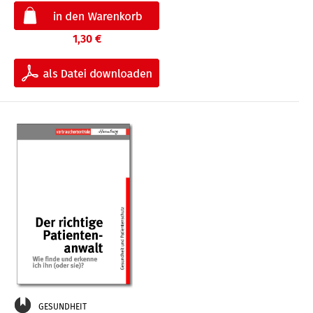
1,30 €
GESUNDHEIT