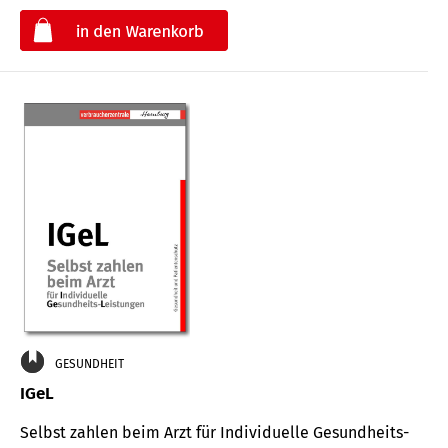
€
GESUNDHEIT
IGeL
Selbst zahlen beim Arzt für Indi­vidu­elle Gesund­heits-