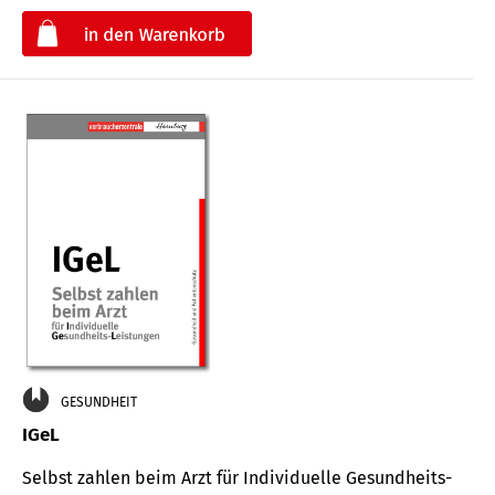
€
GESUNDHEIT
IGeL
Selbst zahlen beim Arzt für Indi­vidu­elle Gesund­heits-