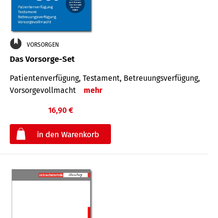
VORSORGEN
Das Vorsorge-Set
Patienten­ver­fügung, Testa­ment, Be­treuungs­verfü­gung,
Vor­sorge­voll­macht
mehr
16,90 €
€