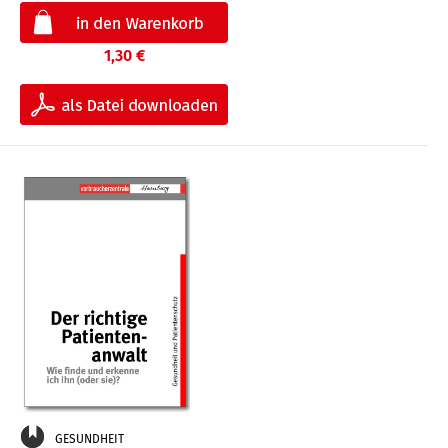
1,30 €
GESUNDHEIT