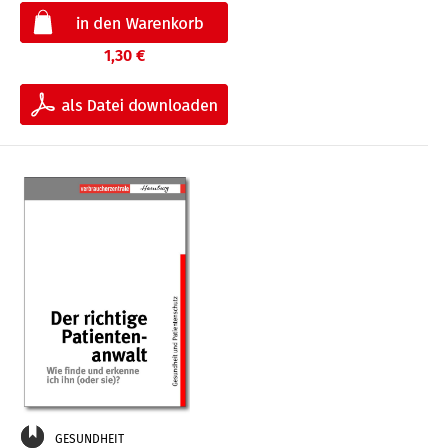
1,30 €
GESUNDHEIT