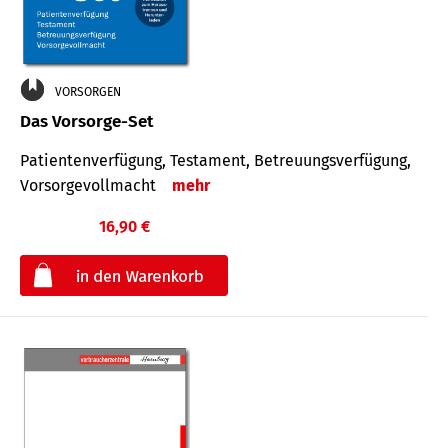
VORSORGEN
Das Vorsorge-Set
Patienten­ver­fügung, Testa­ment, Be­treuungs­verfü­gung,
Vor­sorge­voll­macht
mehr
16,90 €
€