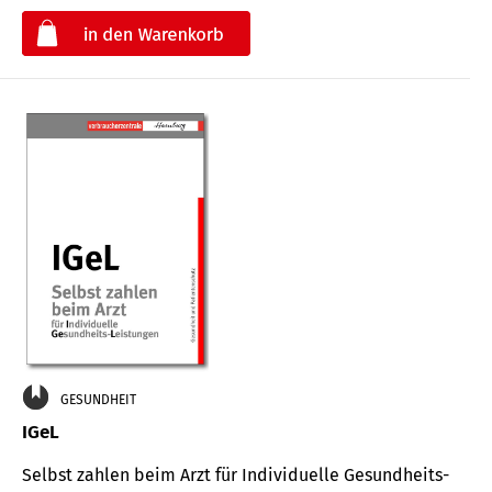
€
GESUNDHEIT
IGeL
Selbst zahlen beim Arzt für Indi­vidu­elle Gesund­heits-