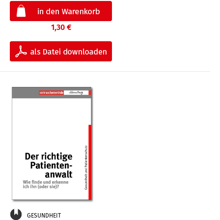
1,30 €
GESUNDHEIT