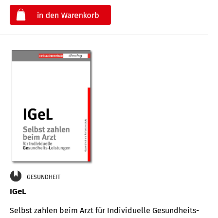
€
GESUNDHEIT
IGeL
Selbst zahlen beim Arzt für Indi­vidu­elle Gesund­heits-