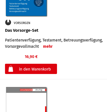
VORSORGEN
Das Vorsorge-Set
Patienten­ver­fügung, Testa­ment, Be­treuungs­verfü­gung,
Vor­sorge­voll­macht
mehr
16,90 €
€