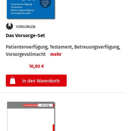
VORSORGEN
Das Vorsorge-Set
Patienten­ver­fügung, Testa­ment, Be­treuungs­verfü­gung,
Vor­sorge­voll­macht
mehr
16,90 €
€