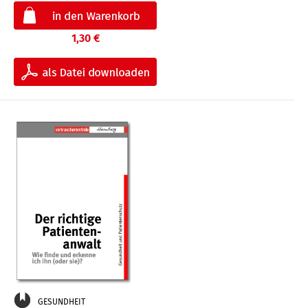
1,30 €
GESUNDHEIT