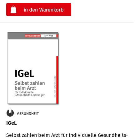
€
GESUNDHEIT
IGeL
Selbst zahlen beim Arzt für Indi­vidu­elle Gesund­heits-