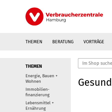
Direkt
zum
Inhalt
THEMEN
BERATUNG
VORTRÄGE
THEMEN
nstaltungen
Energie, Bauen +
Gesund
0
Wohnen
Elemente
Immobilien-
finanzierung
Lebensmittel +
Ernährung