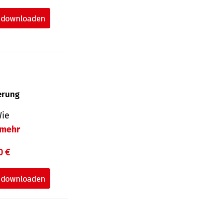
herung
Wie
mehr
0 €