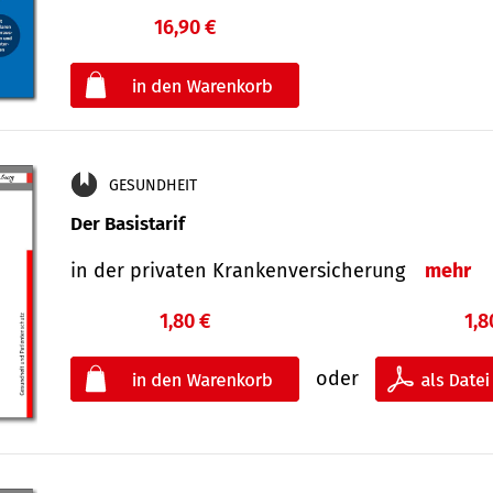
16,90 €
€
oder
GESUNDHEIT
Der Basistarif
in der privaten Kran­ken­ver­siche­rung
mehr
1,80 €
1,8
oder