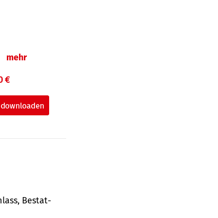
n
mehr
0 €
lass, Bestat­