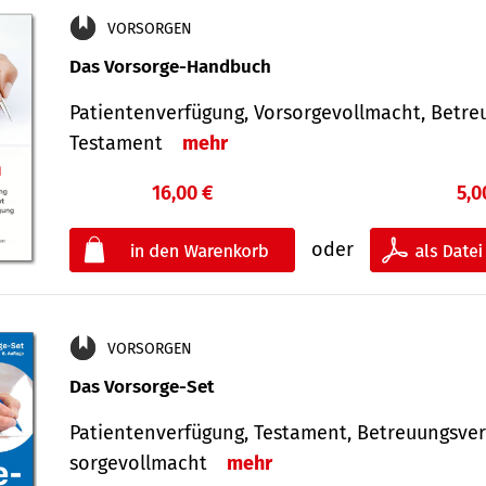
VORSORGEN
Das Vorsorge-Handbuch
Patientenverfügung, Vorsorgevollmacht, Betre
Testament
mehr
16,00 €
5,0
oder
VORSORGEN
Das Vorsorge-Set
Patienten­ver­fügung, Testa­ment, Be­treuungs­ver
sorge­voll­macht
mehr