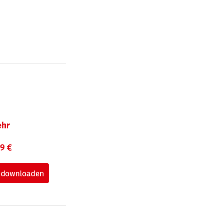
hr
99 €