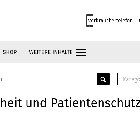
Verbrauchertelefon
SHOP
WEITERE INHALTE
Katego
E-B
Mus
heit und Patientenschut
E-B
Che
Bro
Bu