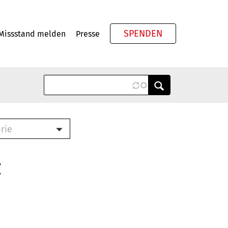
SPENDEN
Missstand melden
Presse
Meta
rie
ook (PDF)
terbrief (RTF)
z
roschüre (PDF)
cklisten (PDF)
schüre
ch