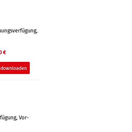
uungsverfügung,
0 €
fü­gung, Vor­