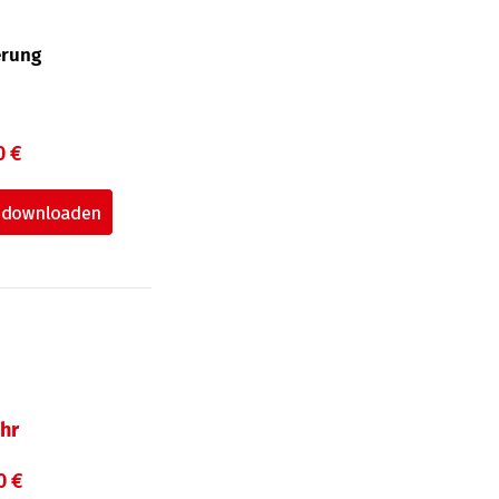
erung
0 €
hr
0 €