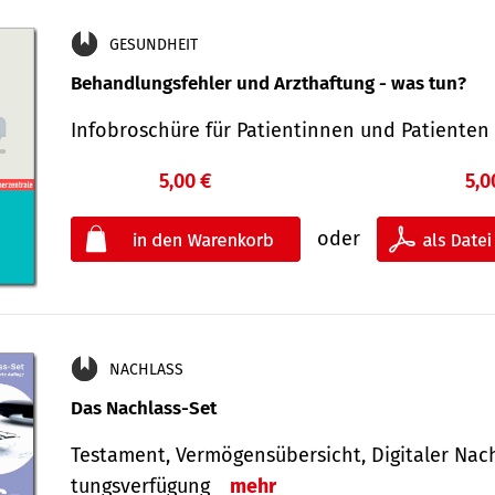
GESUNDHEIT
Behandlungsfehler und Arzthaftung - was tun?
Infobroschüre für Patientinnen und Patiente
5,00 €
5,0
oder
NACHLASS
Das Nachlass-Set
Testament, Vermögens­übersicht, Digitaler Nach­
tungs­ver­fügung
mehr