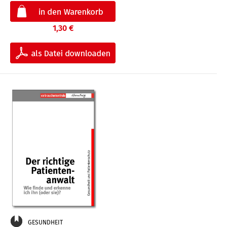
1,30 €
GESUNDHEIT