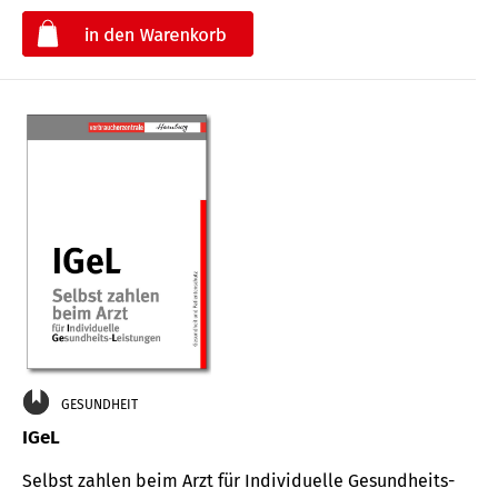
€
GESUNDHEIT
IGeL
Selbst zahlen beim Arzt für Indi­vidu­elle Gesund­heits-