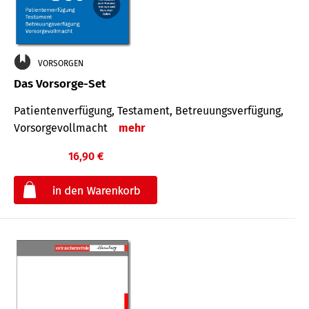
VORSORGEN
Das Vorsorge-Set
Patienten­ver­fügung, Testa­ment, Be­treuungs­verfü­gung,
Vor­sorge­voll­macht
mehr
16,90 €
€