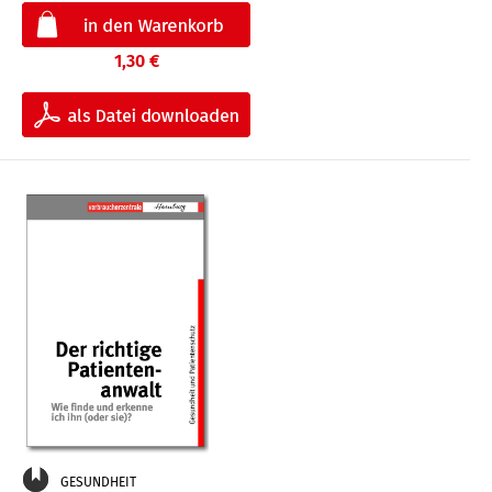
1,30 €
GESUNDHEIT