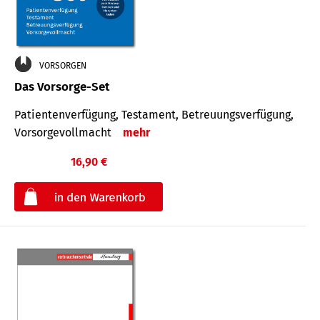
VORSORGEN
Das Vorsorge-Set
Patienten­ver­fügung, Testa­ment, Be­treuungs­verfü­gung,
Vor­sorge­voll­macht
mehr
16,90 €
€