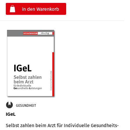
€
GESUNDHEIT
IGeL
Selbst zahlen beim Arzt für Indi­vidu­elle Gesund­heits-