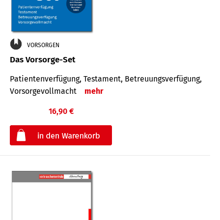
VORSORGEN
Das Vorsorge-Set
Patienten­ver­fügung, Testa­ment, Be­treuungs­verfü­gung,
Vor­sorge­voll­macht
mehr
16,90 €
€