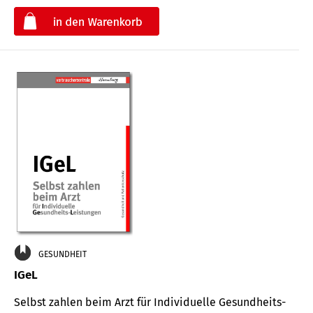
€
GESUNDHEIT
IGeL
Selbst zahlen beim Arzt für Indi­vidu­elle Gesund­heits-