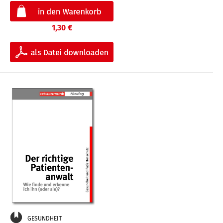
1,30 €
GESUNDHEIT