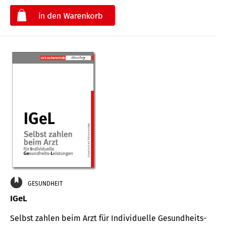
€
GESUNDHEIT
IGeL
Selbst zahlen beim Arzt für Indi­vidu­elle Gesund­heits-