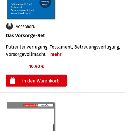
VORSORGEN
Das Vorsorge-Set
Patienten­ver­fügung, Testa­ment, Be­treuungs­verfü­gung,
Vor­sorge­voll­macht
mehr
16,90 €
€