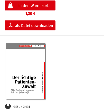
1,30 €
GESUNDHEIT