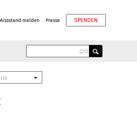
SPENDEN
Missstand melden
Presse
Meta
rie
ook (PDF)
terbrief (RTF)
z
roschüre (PDF)
cklisten (PDF)
schüre
ch