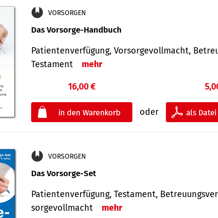
VORSORGEN
Das Vorsorge-Handbuch
Patientenverfügung, Vorsorgevollmacht, Betre
Testament
mehr
16,00 €
5,0
oder
VORSORGEN
Das Vorsorge-Set
Patienten­ver­fügung, Testa­ment, Be­treuungs­ver
sorge­voll­macht
mehr