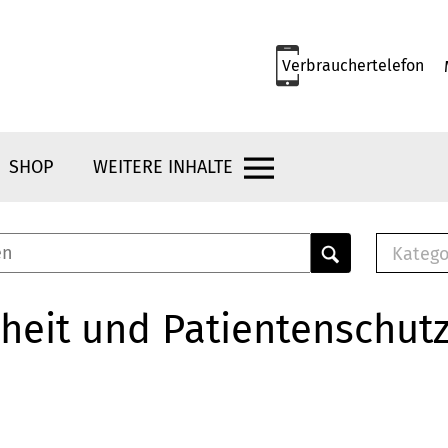
Verbrauchertelefon
SHOP
WEITERE INHALTE
Katego
E-B
Mus
heit und Patientenschut
E-B
Che
Bro
Bu