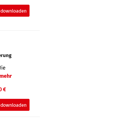
herung
Wie
mehr
0 €