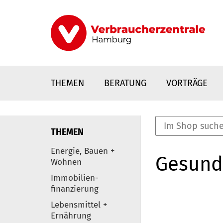
Direkt
zum
Inhalt
THEMEN
BERATUNG
VORTRÄGE
THEMEN
nstaltungen
Energie, Bauen +
Gesund
0
Wohnen
Elemente
Immobilien-
finanzierung
Lebensmittel +
Ernährung