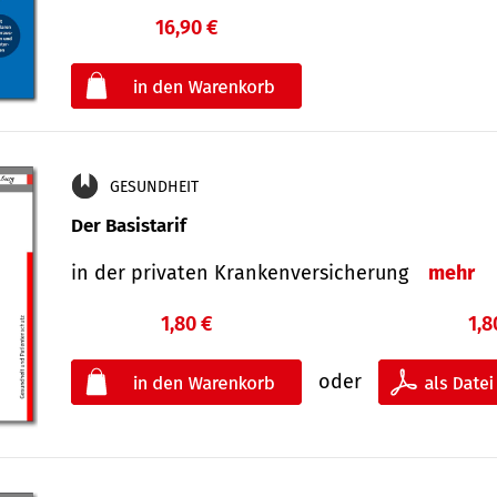
16,90 €
€
oder
GESUNDHEIT
Der Basistarif
in der privaten Kran­ken­ver­siche­rung
mehr
1,80 €
1,8
oder