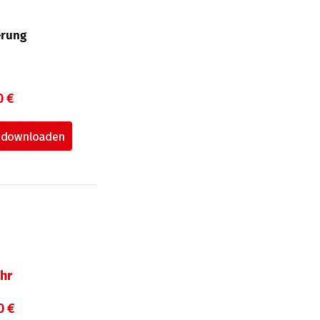
erung
0 €
hr
0 €