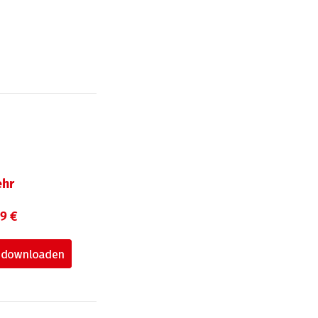
hr
99 €