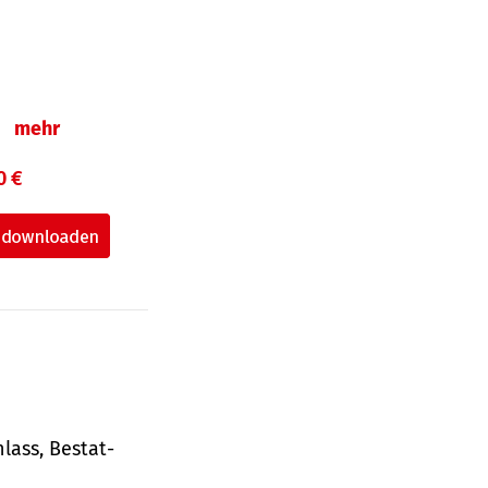
n
mehr
0 €
lass, Bestat­