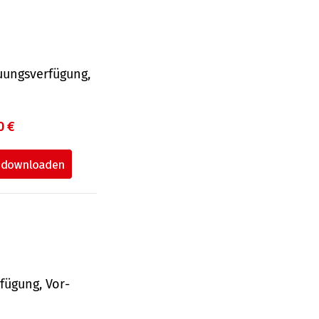
uungsverfügung,
0 €
fü­gung, Vor­