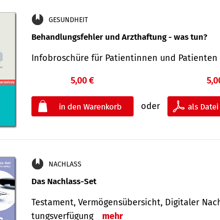
GESUNDHEIT
Behandlungsfehler und Arzthaftung - was tun?
Infobroschüre für Patientinnen und Patiente
5,00 €
5,0
oder
NACHLASS
Das Nachlass-Set
Testament, Vermögens­übersicht, Digitaler Nach­
tungs­ver­fügung
mehr