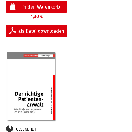
1,30 €
GESUNDHEIT