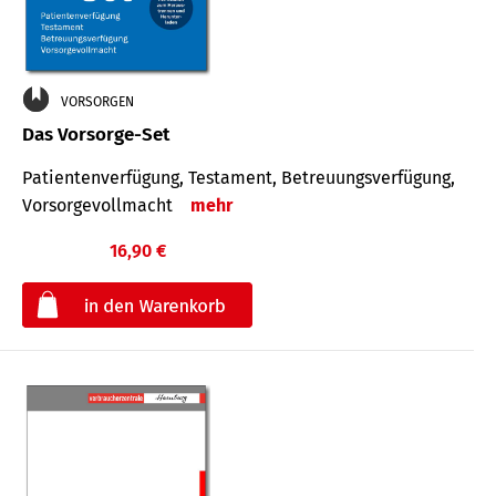
VORSORGEN
Das Vorsorge-Set
Patienten­ver­fügung, Testa­ment, Be­treuungs­verfü­gung,
Vor­sorge­voll­macht
mehr
16,90 €
€