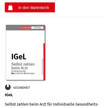
€
GESUNDHEIT
IGeL
Selbst zahlen beim Arzt für Indi­vidu­elle Gesund­heits-