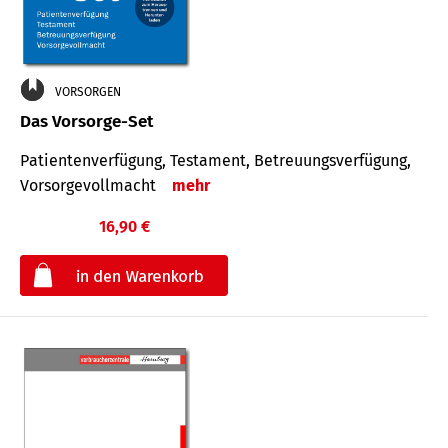
VORSORGEN
Das Vorsorge-Set
Patienten­ver­fügung, Testa­ment, Be­treuungs­verfü­gung,
Vor­sorge­voll­macht
mehr
16,90 €
€