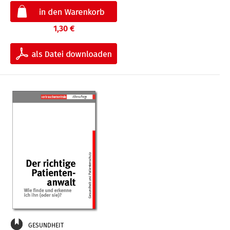
1,30 €
GESUNDHEIT