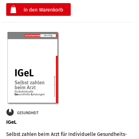
€
GESUNDHEIT
IGeL
Selbst zahlen beim Arzt für Indi­vidu­elle Gesund­heits-