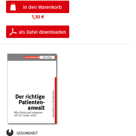
1,30 €
GESUNDHEIT