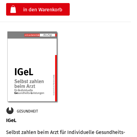
€
GESUNDHEIT
IGeL
Selbst zahlen beim Arzt für Indi­vidu­elle Gesund­heits-