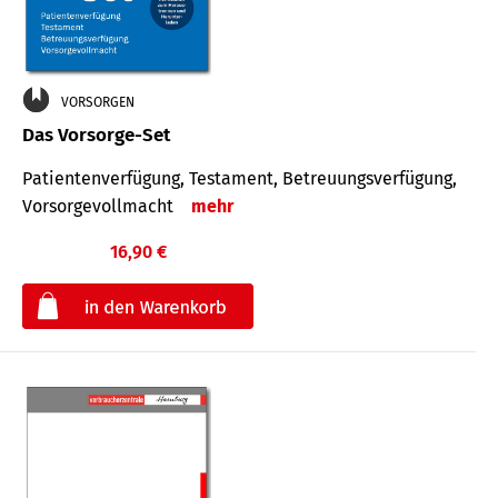
VORSORGEN
Das Vorsorge-Set
Patienten­ver­fügung, Testa­ment, Be­treuungs­verfü­gung,
Vor­sorge­voll­macht
mehr
16,90 €
€