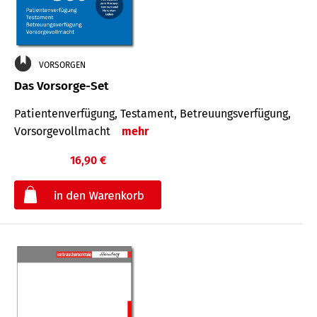
VORSORGEN
Das Vorsorge-Set
Patienten­ver­fügung, Testa­ment, Be­treuungs­verfü­gung,
Vor­sorge­voll­macht
mehr
16,90 €
€