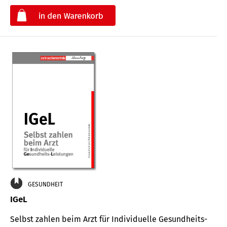
€
GESUNDHEIT
IGeL
Selbst zahlen beim Arzt für Indi­vidu­elle Gesund­heits-