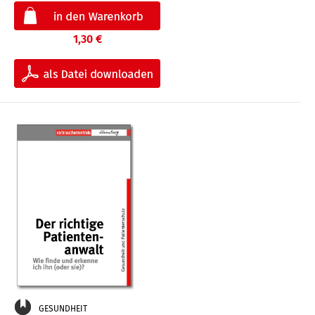
1,30 €
GESUNDHEIT