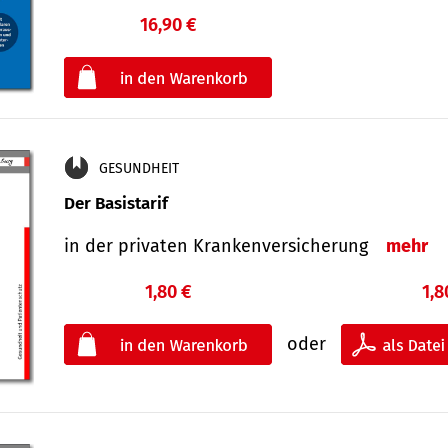
16,90 €
€
oder
GESUNDHEIT
Der Basistarif
in der privaten Kran­ken­ver­siche­rung
mehr
1,80 €
1,8
oder