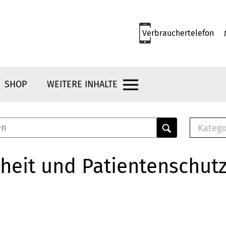
Verbrauchertelefon
SHOP
WEITERE INHALTE
Katego
E-B
Mus
heit und Patientenschut
E-B
Che
Bro
Bu