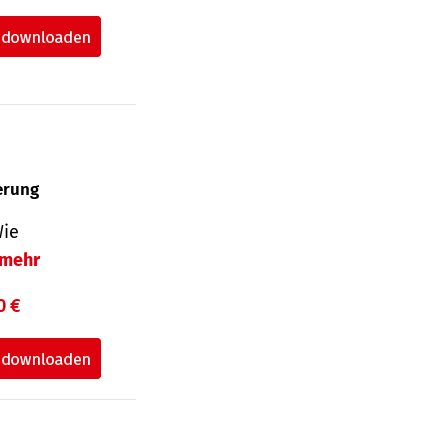
herung
Wie
mehr
0 €