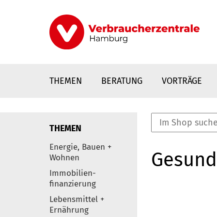
Direkt
zum
Inhalt
THEMEN
BERATUNG
VORTRÄGE
THEMEN
nstaltungen
Energie, Bauen +
Gesund
0
Wohnen
Elemente
Immobilien-
finanzierung
Lebensmittel +
Ernährung