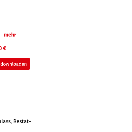
n
mehr
0 €
lass, Bestat­