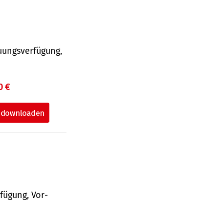
uungsverfügung,
0 €
fü­gung, Vor­