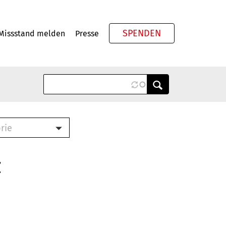
SPENDEN
Missstand melden
Presse
Meta
rie
ook (PDF)
terbrief (RTF)
z
roschüre (PDF)
cklisten (PDF)
schüre
ch