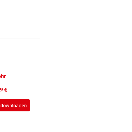
hr
99 €