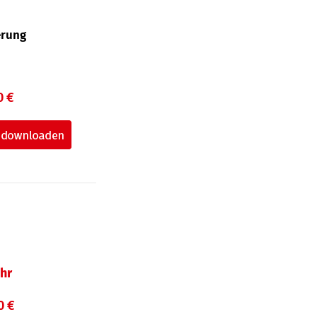
erung
0 €
hr
0 €