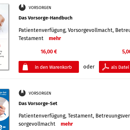
VORSORGEN
Das Vorsorge-Handbuch
Patientenverfügung, Vorsorgevollmacht, Betre
Testament
mehr
16,00 €
5,0
oder
VORSORGEN
Das Vorsorge-Set
Patienten­ver­fügung, Testa­ment, Be­treuungs­ver
sorge­voll­macht
mehr