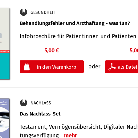
GESUNDHEIT
Behandlungsfehler und Arzthaftung - was tun?
Infobroschüre für Patientinnen und Patiente
5,00 €
5,0
oder
NACHLASS
Das Nachlass-Set
Testament, Vermögens­übersicht, Digitaler Nach­
tungs­ver­fügung
mehr