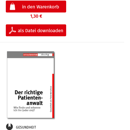
1,30 €
GESUNDHEIT