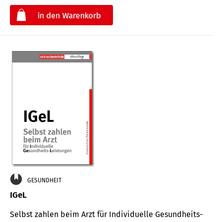
€
GESUNDHEIT
IGeL
Selbst zahlen beim Arzt für Indi­vidu­elle Gesund­heits-