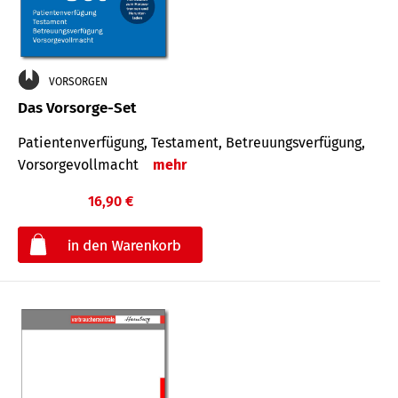
VORSORGEN
Das Vorsorge-Set
Patienten­ver­fügung, Testa­ment, Be­treuungs­verfü­gung,
Vor­sorge­voll­macht
mehr
16,90 €
€