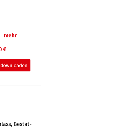
n
mehr
0 €
lass, Bestat­