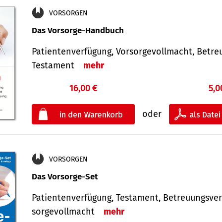
VORSORGEN
Das Vorsorge-Handbuch
Patientenverfügung, Vorsorgevollmacht, Betre
Testament
mehr
16,00 €
5,0
oder
VORSORGEN
Das Vorsorge-Set
Patienten­ver­fügung, Testa­ment, Be­treuungs­ver
sorge­voll­macht
mehr