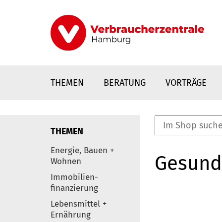
Direkt
zum
Inhalt
THEMEN
BERATUNG
VORTRÄGE
THEMEN
nstaltungen
Energie, Bauen +
Gesund
0
Wohnen
Elemente
Immobilien-
finanzierung
Lebensmittel +
Ernährung