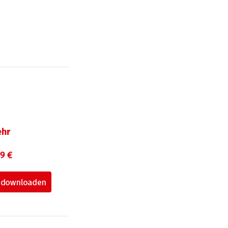
hr
99 €