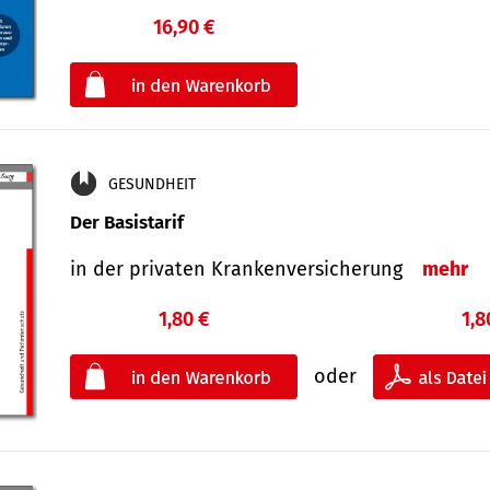
16,90 €
€
oder
GESUNDHEIT
Der Basistarif
in der privaten Kran­ken­ver­siche­rung
mehr
1,80 €
1,8
oder