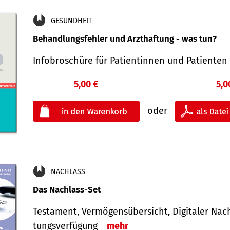
GESUNDHEIT
Behandlungsfehler und Arzthaftung - was tun?
Infobroschüre für Patientinnen und Patiente
5,00 €
5,0
oder
NACHLASS
Das Nachlass-Set
Testament, Vermögens­übersicht, Digitaler Nach­
tungs­ver­fügung
mehr