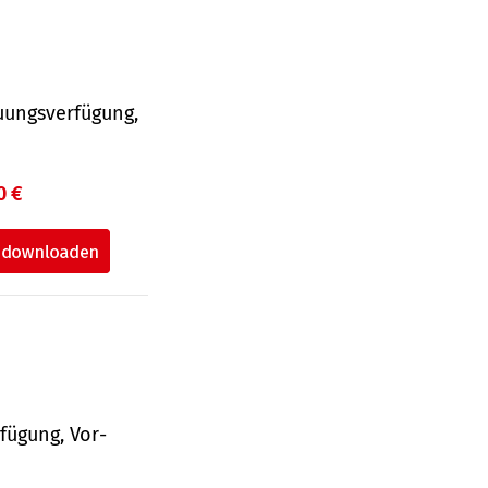
uungsverfügung,
0 €
fü­gung, Vor­