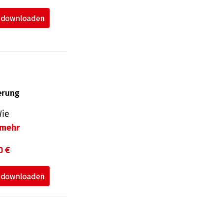
herung
Wie
mehr
0 €