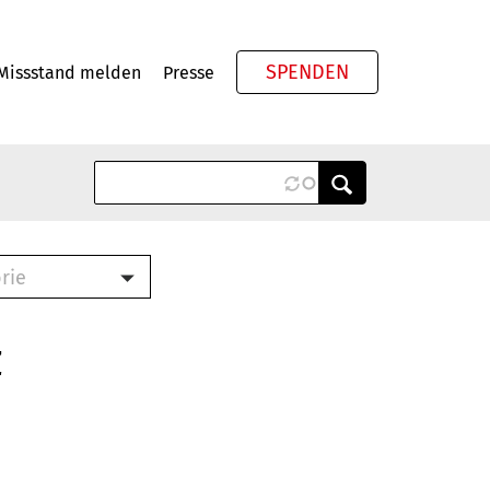
SPENDEN
Missstand melden
Presse
Meta
rie
ook (PDF)
terbrief (RTF)
z
roschüre (PDF)
cklisten (PDF)
schüre
ch