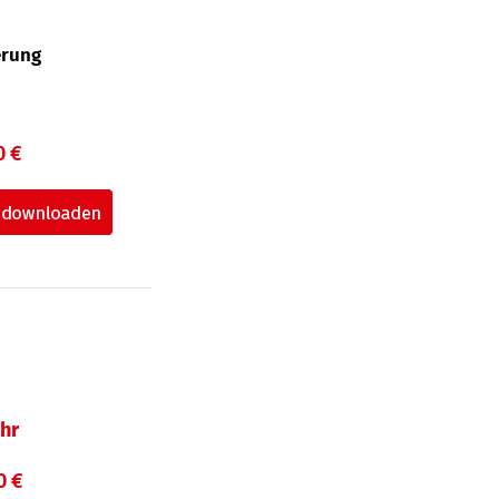
erung
0 €
hr
0 €