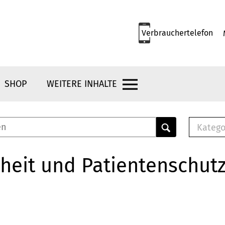
Verbrauchertelefon
SHOP
WEITERE INHALTE
Katego
E-B
Mus
heit und Patientenschut
E-B
Che
Bro
Bu