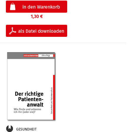
1,30 €
GESUNDHEIT