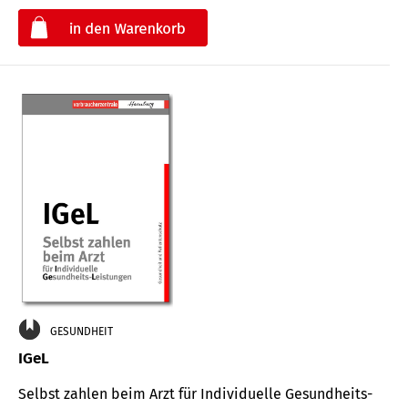
€
GESUNDHEIT
IGeL
Selbst zahlen beim Arzt für Indi­vidu­elle Gesund­heits-