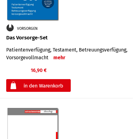
VORSORGEN
Das Vorsorge-Set
Patienten­ver­fügung, Testa­ment, Be­treuungs­verfü­gung,
Vor­sorge­voll­macht
mehr
16,90 €
€