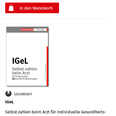
€
GESUNDHEIT
IGeL
Selbst zahlen beim Arzt für Indi­vidu­elle Gesund­heits-