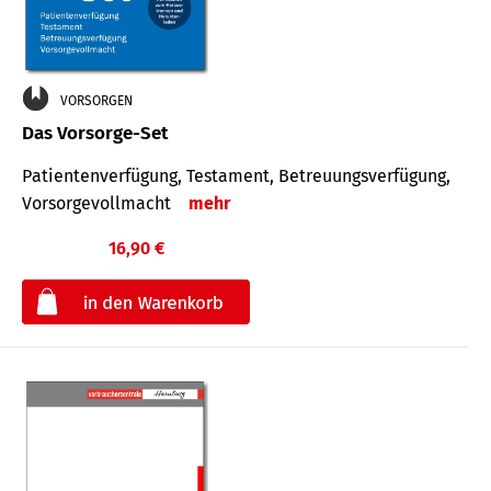
VORSORGEN
Das Vorsorge-Set
Patienten­ver­fügung, Testa­ment, Be­treuungs­verfü­gung,
Vor­sorge­voll­macht
mehr
16,90 €
€