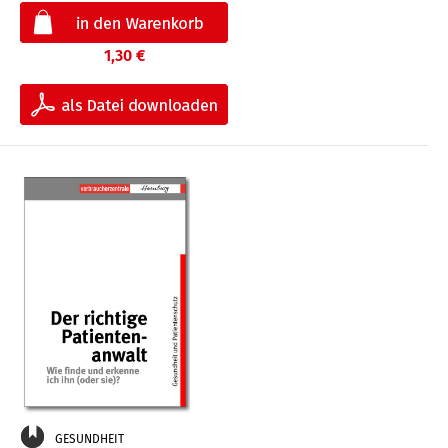
1,30 €
GESUNDHEIT