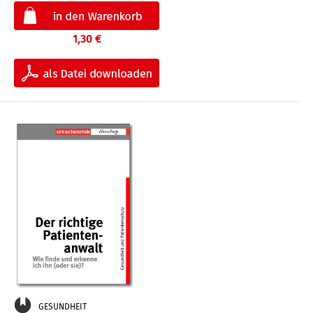
1,30 €
GESUNDHEIT