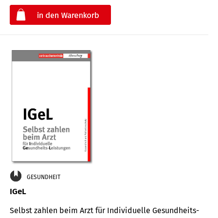
€
GESUNDHEIT
IGeL
Selbst zahlen beim Arzt für Indi­vidu­elle Gesund­heits-