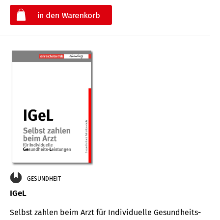
€
GESUNDHEIT
IGeL
Selbst zahlen beim Arzt für Indi­vidu­elle Gesund­heits-