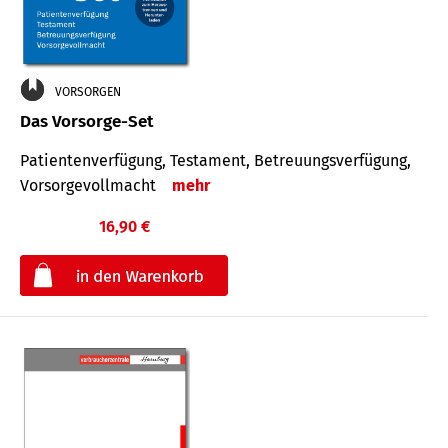
VORSORGEN
Das Vorsorge-Set
Patienten­ver­fügung, Testa­ment, Be­treuungs­verfü­gung,
Vor­sorge­voll­macht
mehr
16,90 €
€