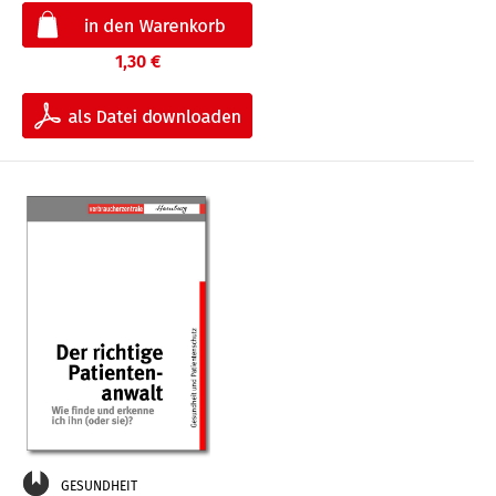
1,30 €
GESUNDHEIT