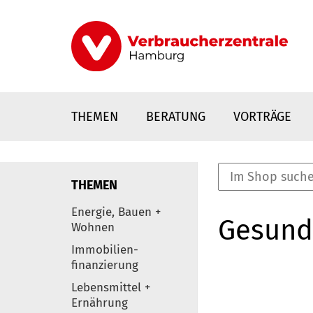
Direkt
zum
Inhalt
THEMEN
BERATUNG
VORTRÄGE
THEMEN
nstaltungen
Energie, Bauen +
Gesund
0
Wohnen
Elemente
Immobilien-
finanzierung
Lebensmittel +
Ernährung