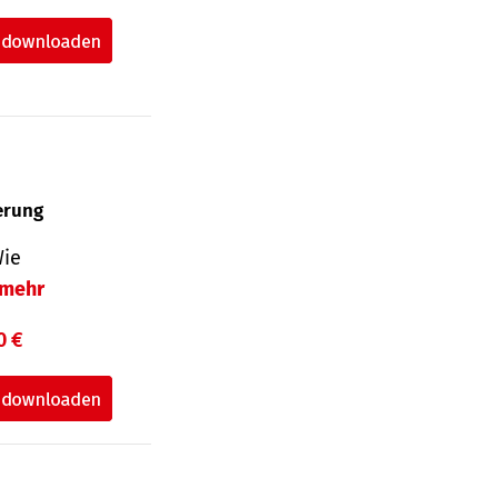
herung
Wie
mehr
0 €