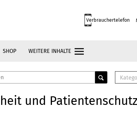
Verbrauchertelefon
SHOP
WEITERE INHALTE
Katego
E-B
Mus
heit und Patientenschut
E-B
Che
Bro
Bu