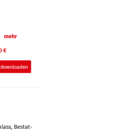
n
mehr
0 €
lass, Bestat­