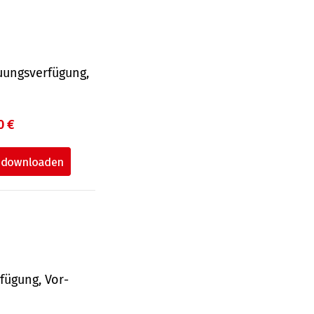
uungsverfügung,
0 €
fü­gung, Vor­