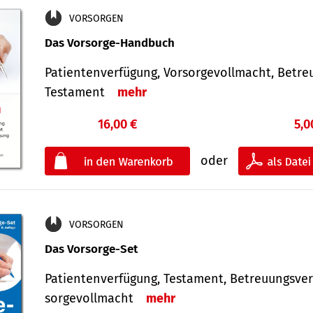
VORSORGEN
Das Vorsorge-Handbuch
Patientenverfügung, Vorsorgevollmacht, Betre
Testament
mehr
16,00 €
5,0
oder
VORSORGEN
Das Vorsorge-Set
Patienten­ver­fügung, Testa­ment, Be­treuungs­ver
sorge­voll­macht
mehr