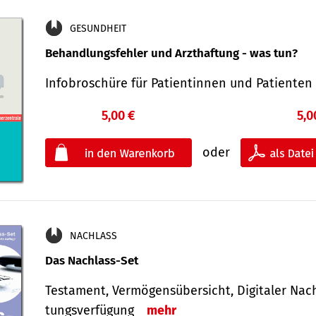
GESUNDHEIT
Behandlungsfehler und Arzthaftung - was tun?
Infobroschüre für Patientinnen und Patiente
5,00 €
5,0
oder
NACHLASS
Das Nachlass-Set
Testament, Vermögens­übersicht, Digitaler Nach­
tungs­ver­fügung
mehr