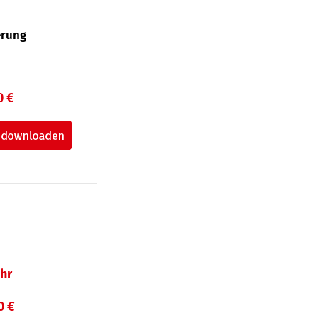
erung
0 €
hr
0 €