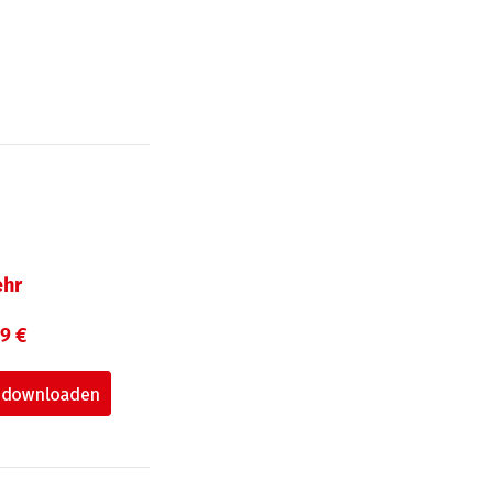
hr
99 €