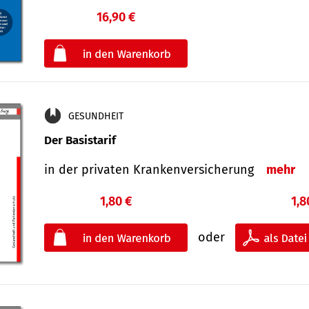
16,90 €
€
oder
GESUNDHEIT
Der Basistarif
in der privaten Kran­ken­ver­siche­rung
mehr
1,80 €
1,8
oder