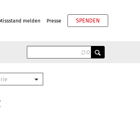
SPENDEN
Missstand melden
Presse
Meta
rie
ook (PDF)
terbrief (RTF)
z
roschüre (PDF)
cklisten (PDF)
schüre
ch