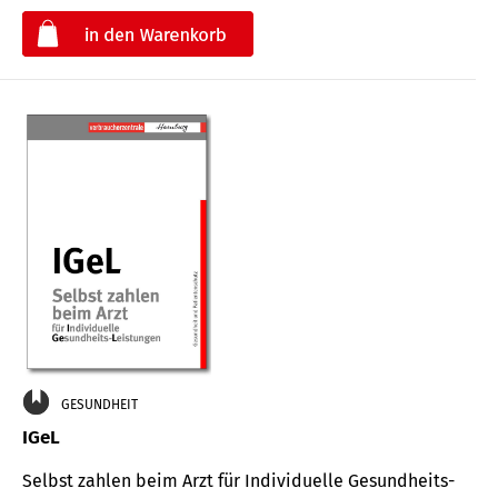
€
GESUNDHEIT
IGeL
Selbst zahlen beim Arzt für Indi­vidu­elle Gesund­heits-