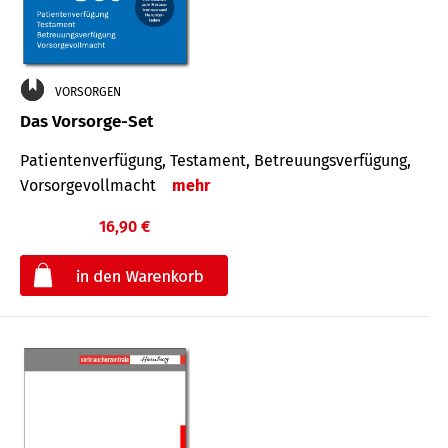
VORSORGEN
Das Vorsorge-Set
Patienten­ver­fügung, Testa­ment, Be­treuungs­verfü­gung,
Vor­sorge­voll­macht
mehr
16,90 €
€