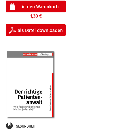
1,30 €
GESUNDHEIT