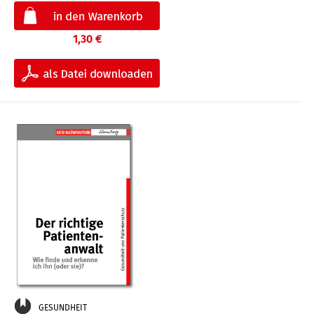
1,30 €
GESUNDHEIT