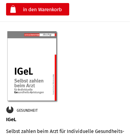
€
GESUNDHEIT
IGeL
Selbst zahlen beim Arzt für Indi­vidu­elle Gesund­heits-