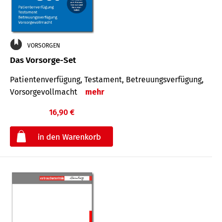
VORSORGEN
Das Vorsorge-Set
Patienten­ver­fügung, Testa­ment, Be­treuungs­verfü­gung,
Vor­sorge­voll­macht
mehr
16,90 €
€