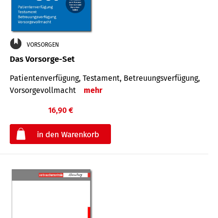
VORSORGEN
Das Vorsorge-Set
Patienten­ver­fügung, Testa­ment, Be­treuungs­verfü­gung,
Vor­sorge­voll­macht
mehr
16,90 €
€