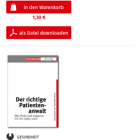
1,30 €
GESUNDHEIT