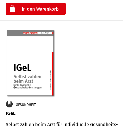
€
GESUNDHEIT
IGeL
Selbst zahlen beim Arzt für Indi­vidu­elle Gesund­heits-