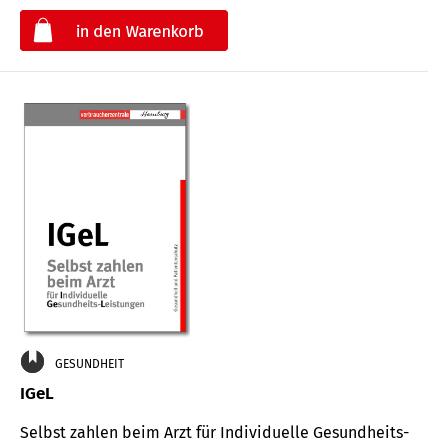
€
GESUNDHEIT
IGeL
Selbst zahlen beim Arzt für Indi­vidu­elle Gesund­heits-