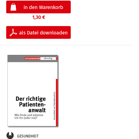
1,30 €
GESUNDHEIT