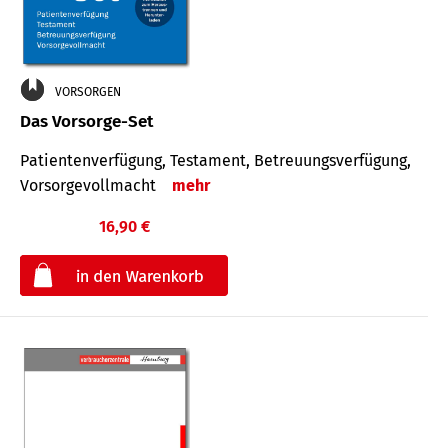
VORSORGEN
Das Vorsorge-Set
Patienten­ver­fügung, Testa­ment, Be­treuungs­verfü­gung,
Vor­sorge­voll­macht
mehr
16,90 €
€