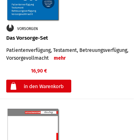
VORSORGEN
Das Vorsorge-Set
Patienten­ver­fügung, Testa­ment, Be­treuungs­verfü­gung,
Vor­sorge­voll­macht
mehr
16,90 €
€