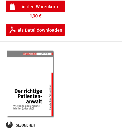
1,30 €
GESUNDHEIT