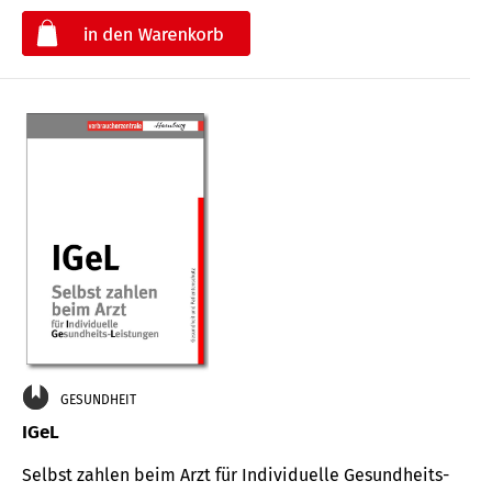
€
GESUNDHEIT
IGeL
Selbst zahlen beim Arzt für Indi­vidu­elle Gesund­heits-