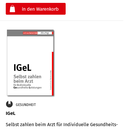
€
GESUNDHEIT
IGeL
Selbst zahlen beim Arzt für Indi­vidu­elle Gesund­heits-