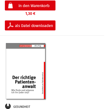
1,30 €
GESUNDHEIT