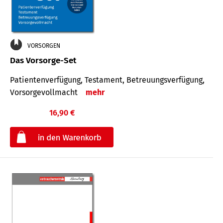
VORSORGEN
Das Vorsorge-Set
Patienten­ver­fügung, Testa­ment, Be­treuungs­verfü­gung,
Vor­sorge­voll­macht
mehr
16,90 €
€