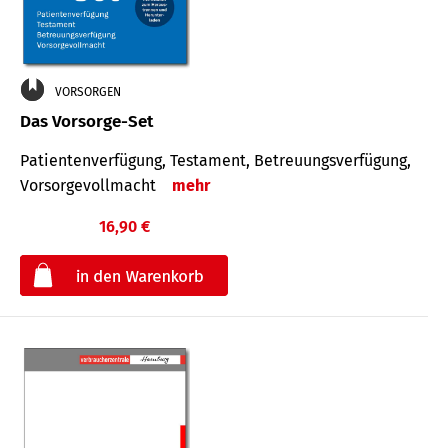
VORSORGEN
Das Vorsorge-Set
Patienten­ver­fügung, Testa­ment, Be­treuungs­verfü­gung,
Vor­sorge­voll­macht
mehr
16,90 €
€