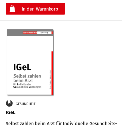
€
GESUNDHEIT
IGeL
Selbst zahlen beim Arzt für Indi­vidu­elle Gesund­heits-