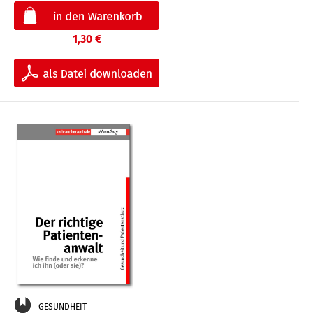
1,30 €
GESUNDHEIT