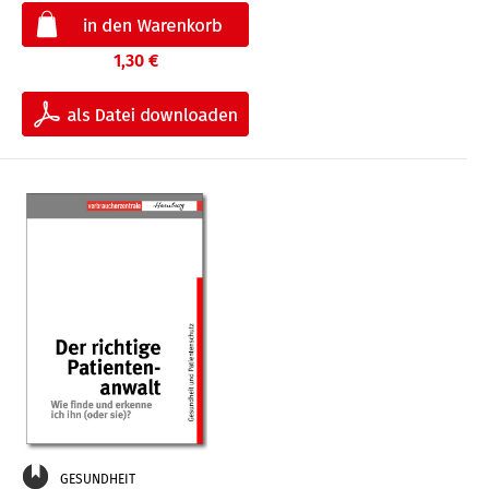
1,30 €
GESUNDHEIT