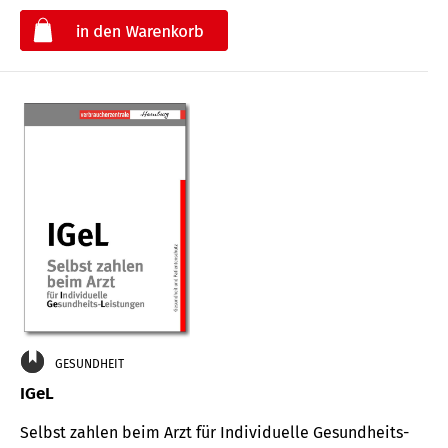
€
GESUNDHEIT
IGeL
Selbst zahlen beim Arzt für Indi­vidu­elle Gesund­heits-