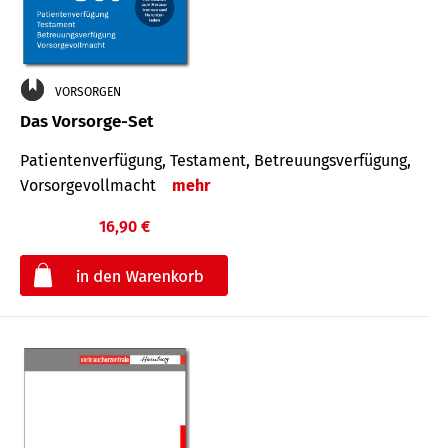
VORSORGEN
Das Vorsorge-Set
Patienten­ver­fügung, Testa­ment, Be­treuungs­verfü­gung,
Vor­sorge­voll­macht
mehr
16,90 €
€