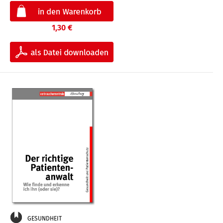
1,30 €
GESUNDHEIT