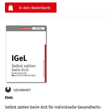
€
GESUNDHEIT
IGeL
Selbst zahlen beim Arzt für Indi­vidu­elle Gesund­heits-