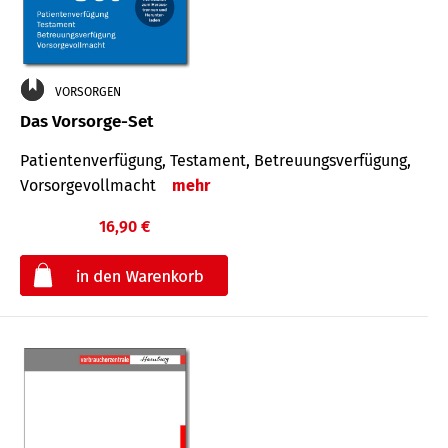
VORSORGEN
Das Vorsorge-Set
Patienten­ver­fügung, Testa­ment, Be­treuungs­verfü­gung,
Vor­sorge­voll­macht
mehr
16,90 €
€