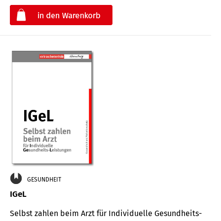
€
GESUNDHEIT
IGeL
Selbst zahlen beim Arzt für Indi­vidu­elle Gesund­heits-