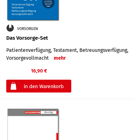
VORSORGEN
Das Vorsorge-Set
Patienten­ver­fügung, Testa­ment, Be­treuungs­verfü­gung,
Vor­sorge­voll­macht
mehr
16,90 €
€