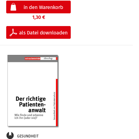
1,30 €
GESUNDHEIT