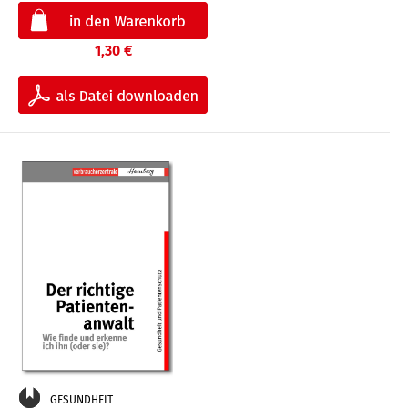
1,30 €
GESUNDHEIT