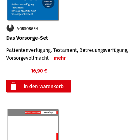
VORSORGEN
Das Vorsorge-Set
Patienten­ver­fügung, Testa­ment, Be­treuungs­verfü­gung,
Vor­sorge­voll­macht
mehr
16,90 €
€