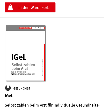
€
GESUNDHEIT
IGeL
Selbst zahlen beim Arzt für Indi­vidu­elle Gesund­heits-