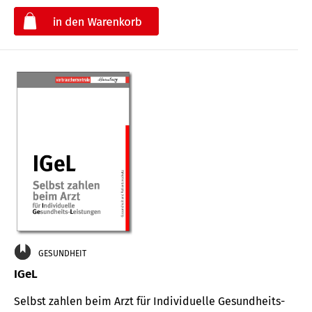
€
GESUNDHEIT
IGeL
Selbst zahlen beim Arzt für Indi­vidu­elle Gesund­heits-