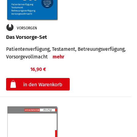
VORSORGEN
Das Vorsorge-Set
Patienten­ver­fügung, Testa­ment, Be­treuungs­verfü­gung,
Vor­sorge­voll­macht
mehr
16,90 €
€