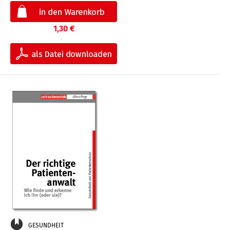
1,30 €
GESUNDHEIT