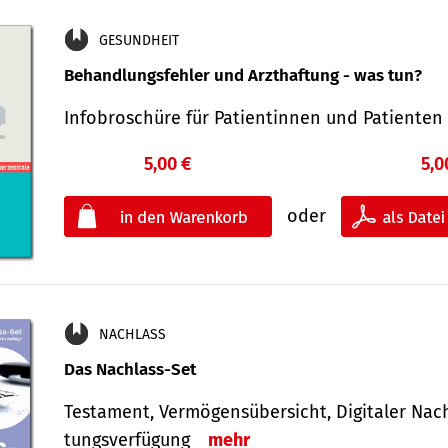
GESUNDHEIT
Behandlungsfehler und Arzthaftung - was tun?
Infobroschüre für Patientinnen und Patiente
5,00 €
5,0
oder
NACHLASS
Das Nachlass-Set
Testament, Vermögens­übersicht, Digitaler Nach­
tungs­ver­fügung
mehr