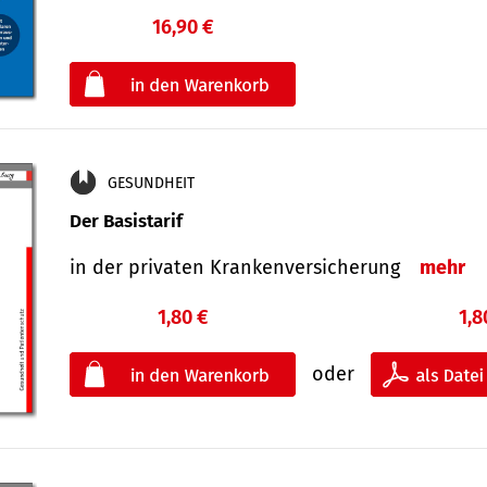
16,90 €
€
oder
GESUNDHEIT
Der Basistarif
in der privaten Kran­ken­ver­siche­rung
mehr
1,80 €
1,8
oder