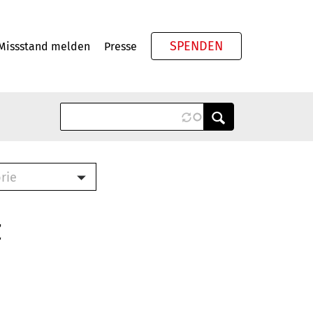
SPENDEN
Missstand melden
Presse
Meta
rie
ook (PDF)
terbrief (RTF)
z
roschüre (PDF)
cklisten (PDF)
schüre
ch