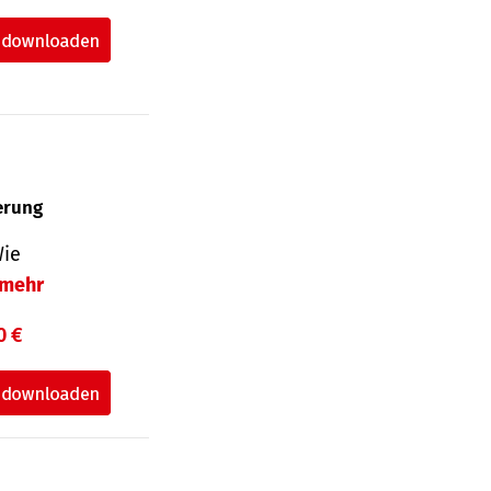
herung
Wie
mehr
0 €