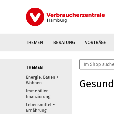
Direkt
zum
Inhalt
THEMEN
BERATUNG
VORTRÄGE
THEMEN
nstaltungen
Energie, Bauen +
Gesund
0
Wohnen
Elemente
Immobilien-
finanzierung
Lebensmittel +
Ernährung