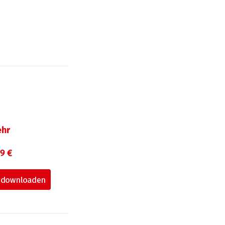
hr
99 €