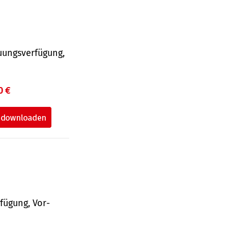
uungsverfügung,
0 €
fü­gung, Vor­