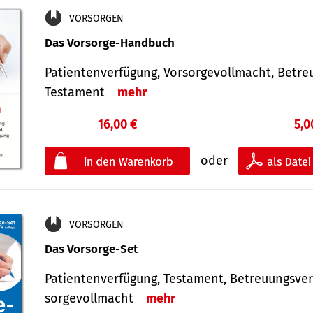
VORSORGEN
Das Vorsorge-Handbuch
Patientenverfügung, Vorsorgevollmacht, Betre
Testament
mehr
16,00 €
5,0
oder
VORSORGEN
Das Vorsorge-Set
Patienten­ver­fügung, Testa­ment, Be­treuungs­ver
sorge­voll­macht
mehr