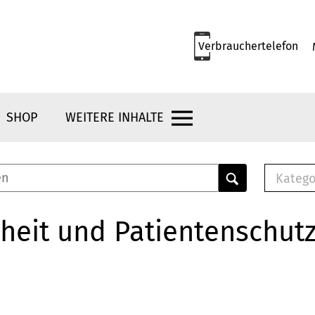
Verbrauchertelefon
SHOP
WEITERE INHALTE
Katego
E-B
Mus
heit und Patientenschut
E-B
Che
Bro
Bu