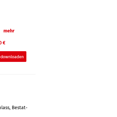
n
mehr
0 €
lass, Bestat­