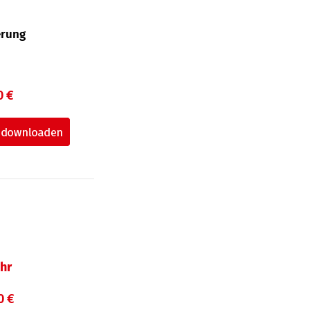
erung
0 €
hr
0 €