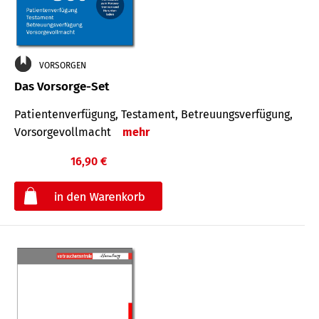
VORSORGEN
Das Vorsorge-Set
Patienten­ver­fügung, Testa­ment, Be­treuungs­verfü­gung,
Vor­sorge­voll­macht
mehr
16,90 €
€