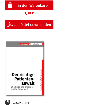
1,30 €
GESUNDHEIT