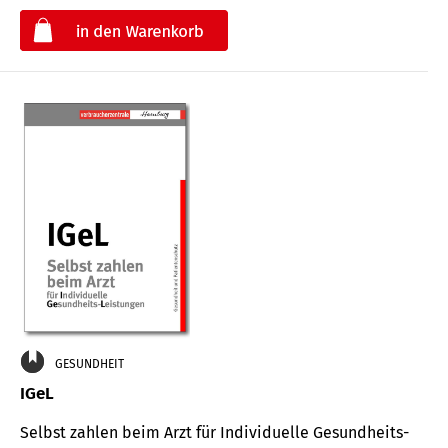
€
GESUNDHEIT
IGeL
Selbst zahlen beim Arzt für Indi­vidu­elle Gesund­heits-