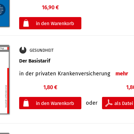
16,90 €
€
oder
GESUNDHEIT
Der Basistarif
in der privaten Kran­ken­ver­siche­rung
mehr
1,80 €
1,8
oder