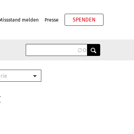
SPENDEN
Missstand melden
Presse
Meta
rie
ook (PDF)
terbrief (RTF)
z
roschüre (PDF)
cklisten (PDF)
schüre
ch