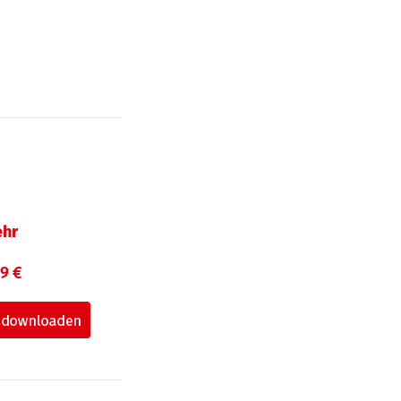
hr
99 €