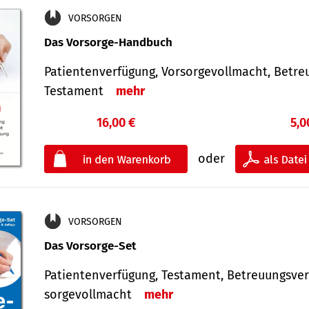
VORSORGEN
Das Vorsorge-Handbuch
Patientenverfügung, Vorsorgevollmacht, Betre
Testament
mehr
16,00 €
5,0
oder
VORSORGEN
Das Vorsorge-Set
Patienten­ver­fügung, Testa­ment, Be­treuungs­ver
sorge­voll­macht
mehr