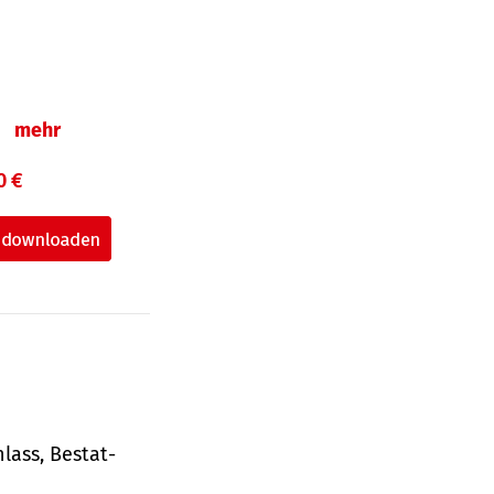
n
mehr
0 €
lass, Bestat­