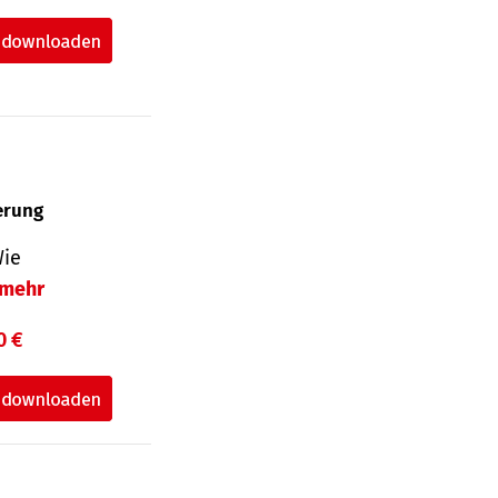
herung
Wie
mehr
0 €