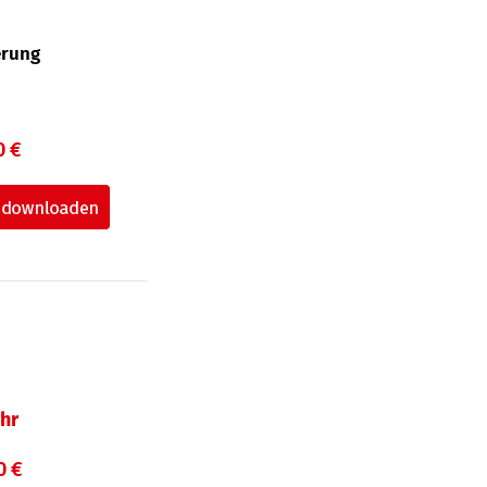
erung
0 €
hr
0 €