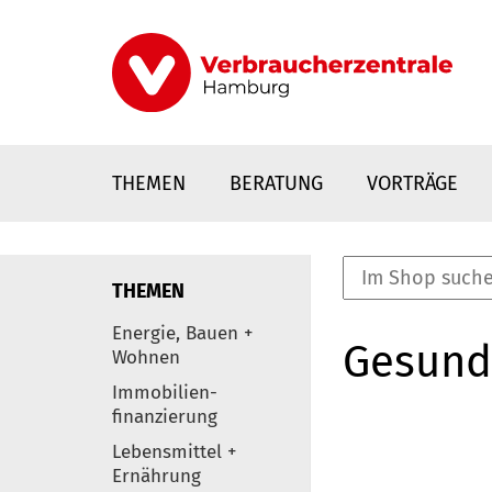
Direkt
zum
Inhalt
THEMEN
BERATUNG
VORTRÄGE
THEMEN
nstaltungen
Energie, Bauen +
Gesund
0
Wohnen
Elemente
Immobilien-
finanzierung
Lebensmittel +
Ernährung