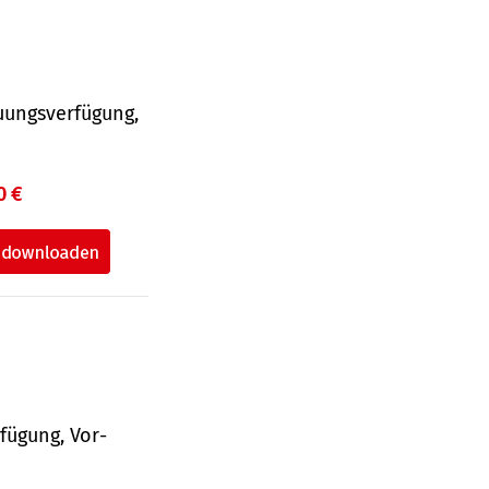
uungsverfügung,
0 €
fü­gung, Vor­