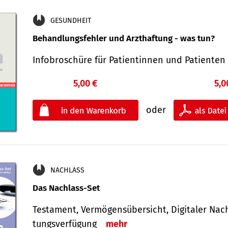
GESUNDHEIT
Behandlungsfehler und Arzthaftung - was tun?
Infobroschüre für Patientinnen und Patiente
5,00 €
5,0
oder
NACHLASS
Das Nachlass-Set
Testament, Vermögens­übersicht, Digitaler Nach­
tungs­ver­fügung
mehr