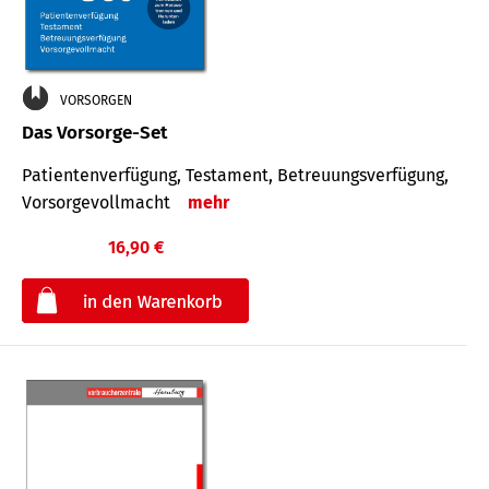
VORSORGEN
Das Vorsorge-Set
Patienten­ver­fügung, Testa­ment, Be­treuungs­verfü­gung,
Vor­sorge­voll­macht
mehr
16,90 €
€