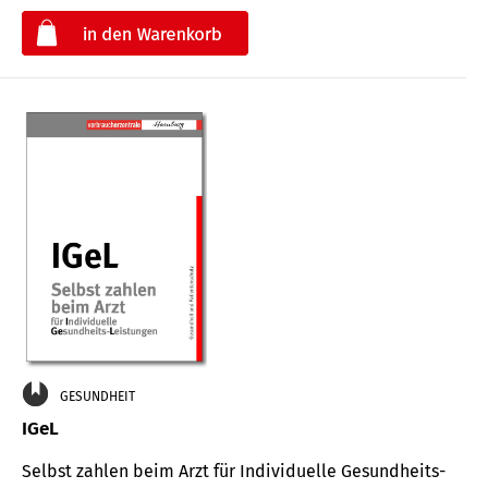
€
GESUNDHEIT
IGeL
Selbst zahlen beim Arzt für Indi­vidu­elle Gesund­heits-