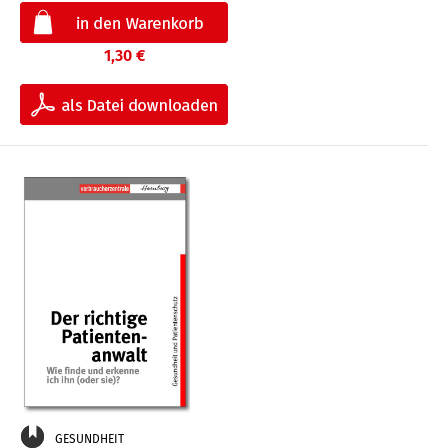
1,30 €
GESUNDHEIT