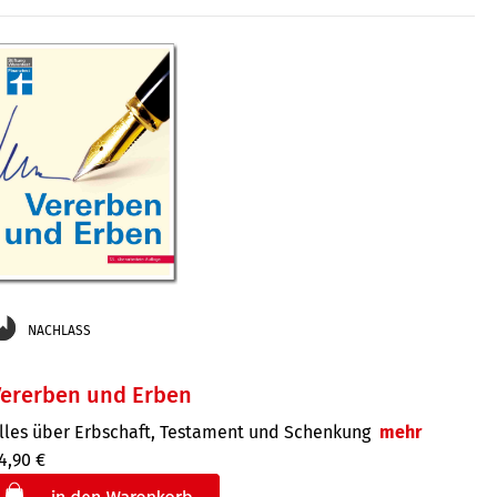
€
der
NACHLASS
Vererben und Erben
lles über Erbschaft, Testament und Schenkung
mehr
4,90 €