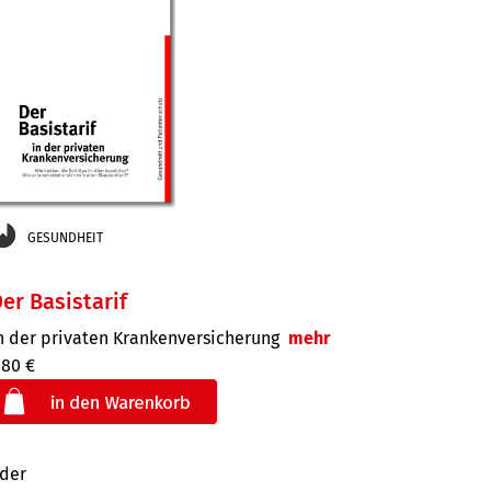
GESUNDHEIT
er Basistarif
n der privaten Kran­ken­ver­siche­rung
mehr
,80 €
der