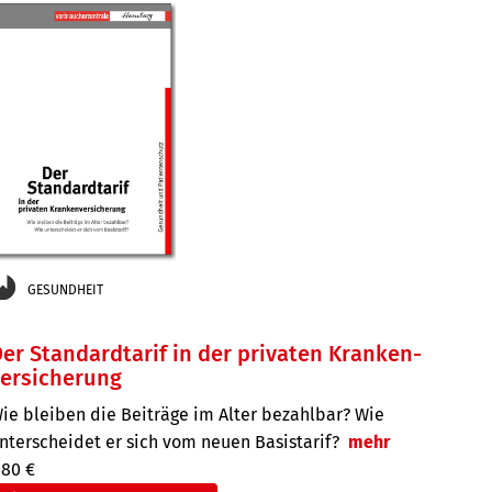
GESUNDHEIT
er Standard­tarif in der privaten Kranken­
versicherung
ie bleiben die Beiträge im Alter bezahlbar? Wie
nterscheidet er sich vom neuen Basistarif?
mehr
,80 €