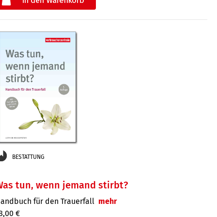
€
der
BESTATTUNG
as tun, wenn jemand stirbt?
andbuch für den Trauerfall
mehr
8,00 €