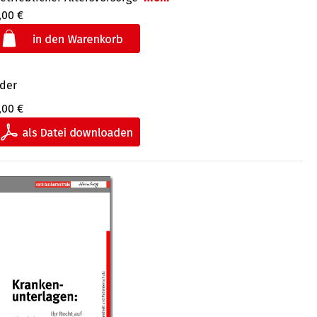
,00 €
der
,00 €