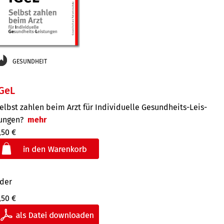
GESUNDHEIT
GeL
elbst zahlen beim Arzt für Indi­vidu­elle Gesund­heits-Leis­
ungen?
mehr
,50 €
der
,50 €