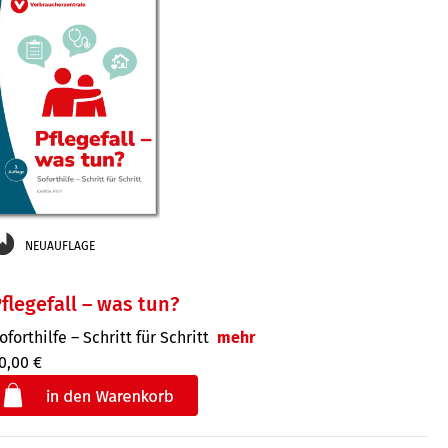
NEUAUFLAGE
flegefall – was tun?
oforthilfe – Schritt für Schritt
mehr
0,00 €
€