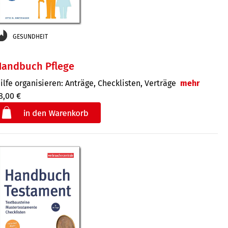
GESUNDHEIT
Handbuch Pflege
ilfe organisieren: Anträge, Checklisten, Verträge
mehr
8,00 €
€
der