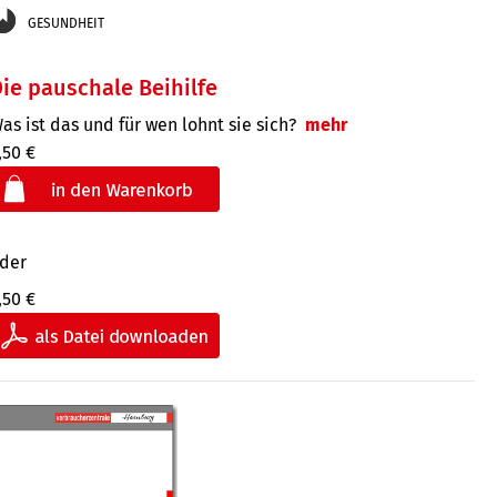
GESUNDHEIT
ie pauschale Beihilfe
as ist das und für wen lohnt sie sich?
mehr
,50 €
der
,50 €