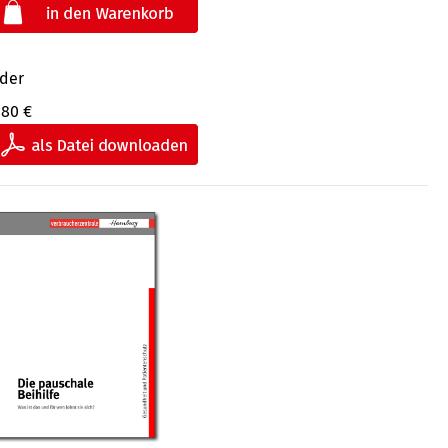
der
,80 €