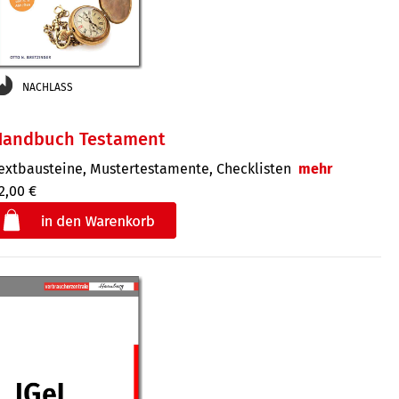
NACHLASS
Handbuch Testament
extbausteine, Mustertestamente, Checklisten
mehr
2,00 €
€
der