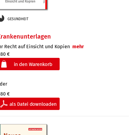
GESUNDHEIT
Krankenunterlagen
hr Recht auf Einsicht und Kopien
mehr
,80 €
der
,80 €