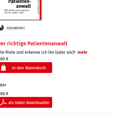
GESUNDHEIT
er richtige Patientenanwalt
ie finde und erkenne ich ihn (oder sie)?
mehr
,80 €
der
,80 €