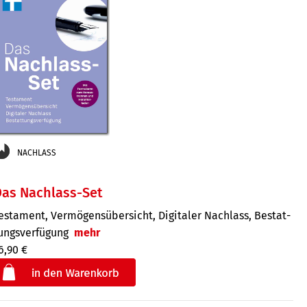
NACHLASS
as Nachlass-Set
estament, Vermögens­übersicht, Digitaler Nach­lass, Bestat­
ungs­ver­fügung
mehr
6,90 €
€