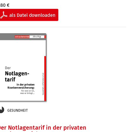
,80 €
GESUNDHEIT
er Notlagentarif in der privaten