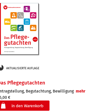
der
AKTUALISIERTE AUFLAGE
Das Pflegegutachten
ntragstellung, Begutachtung, Bewilligung
mehr
6,00 €