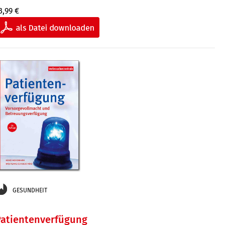
3,99 €
GESUNDHEIT
Patientenverfügung