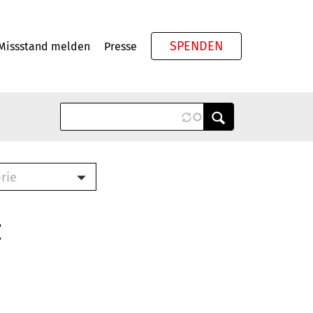
SPENDEN
Missstand melden
Presse
Meta
rie
ook (PDF)
terbrief (RTF)
z
roschüre (PDF)
cklisten (PDF)
schüre
ch