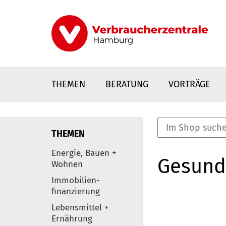
Direkt
zum
Inhalt
THEMEN
BERATUNG
VORTRÄGE
THEMEN
nstaltungen
Energie, Bauen +
Gesund
0
Wohnen
Elemente
Immobilien-
finanzierung
Lebensmittel +
Ernährung