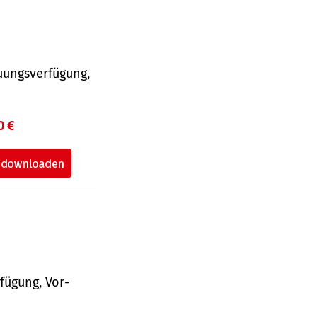
uungsverfügung,
0 €
fü­gung, Vor­