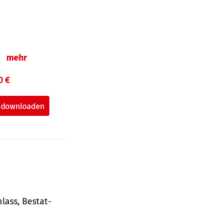
n
mehr
0 €
lass, Bestat­