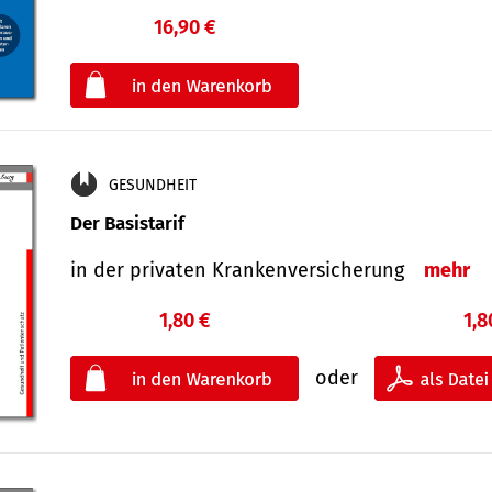
16,90 €
€
oder
GESUNDHEIT
Der Basistarif
in der privaten Kran­ken­ver­siche­rung
mehr
1,80 €
1,8
oder