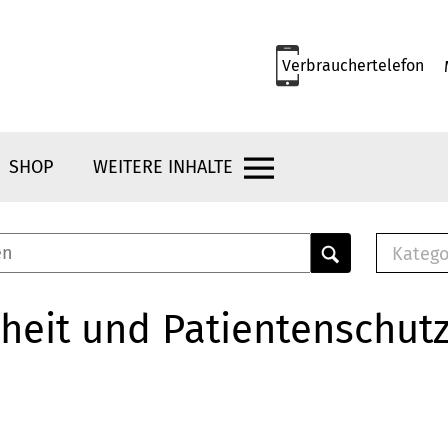
Verbrauchertelefon
SHOP
WEITERE INHALTE
Katego
E-B
Mus
heit und Patientenschut
E-B
Che
Bro
Bu