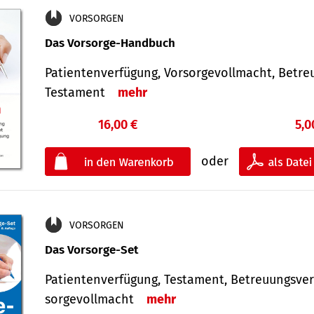
VORSORGEN
Das Vorsorge-Handbuch
Patientenverfügung, Vorsorgevollmacht, Betre
Testament
mehr
16,00 €
5,0
oder
VORSORGEN
Das Vorsorge-Set
Patienten­ver­fügung, Testa­ment, Be­treuungs­ver
sorge­voll­macht
mehr