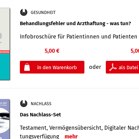
GESUNDHEIT
Behandlungsfehler und Arzthaftung - was tun?
Infobroschüre für Patientinnen und Patiente
5,00 €
5,0
oder
NACHLASS
Das Nachlass-Set
Testament, Vermögens­übersicht, Digitaler Nach­
tungs­ver­fügung
mehr