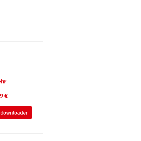
hr
99 €