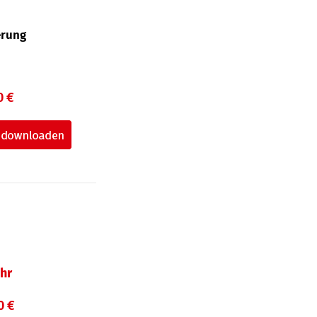
erung
0 €
hr
0 €