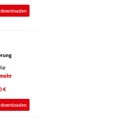
herung
Wie
mehr
0 €