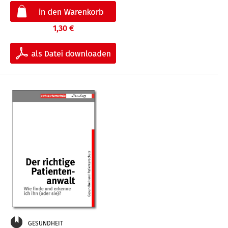
1,30 €
GESUNDHEIT