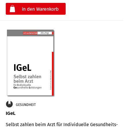
€
GESUNDHEIT
IGeL
Selbst zahlen beim Arzt für Indi­vidu­elle Gesund­heits-