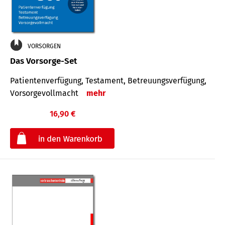
VORSORGEN
Das Vorsorge-Set
Patienten­ver­fügung, Testa­ment, Be­treuungs­verfü­gung,
Vor­sorge­voll­macht
mehr
16,90 €
€