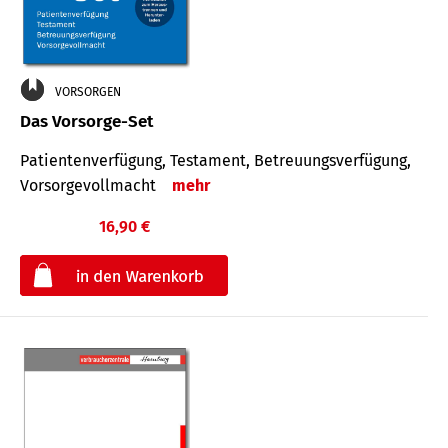
VORSORGEN
Das Vorsorge-Set
Patienten­ver­fügung, Testa­ment, Be­treuungs­verfü­gung,
Vor­sorge­voll­macht
mehr
16,90 €
€