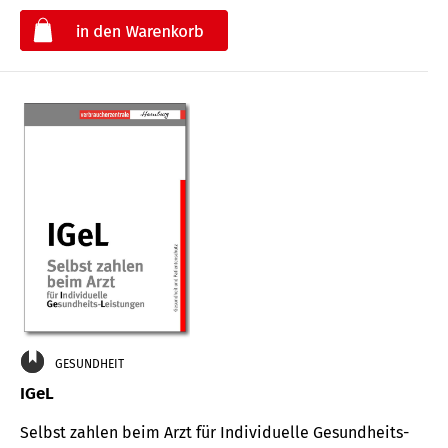
€
GESUNDHEIT
IGeL
Selbst zahlen beim Arzt für Indi­vidu­elle Gesund­heits-