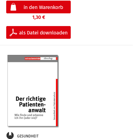
1,30 €
GESUNDHEIT